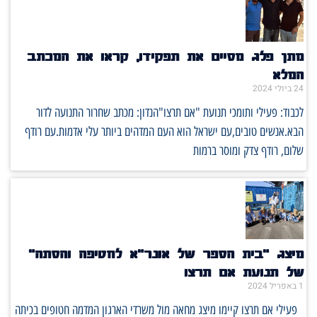
מתן פלג מסיים את תפקידו, קראו את המכתב
המלא
24 ביולי 2024
לכבוד: פעילי ותומכי תנועת "אם תרצו"הנדון: מכתב שחרור התנועה לדור
הבא.אנשים טובים,עם ישראל הוא העם המדהים ביותר עלי אדמות.עם רודף
שלום, רודף צדק ומוסר ברמות
מיצג "בית הספר של אונר"א לחטיפה והסתה"
של תנועת אם תרצו
1 באפריל 2024
פעילי אם תרצו קיימו מיצג מחאה מול משרדי הארגון המדמה חטופים בכיתה