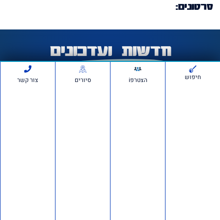
סרטונים:
חדשות ועדכונים
חיפוש
הצטרפi
סיורים
צור קשר
חשיפה ברשת: כ־150 חשבונות פעלו לכאורה להפצת
מסרים פוליטיים מתואמים