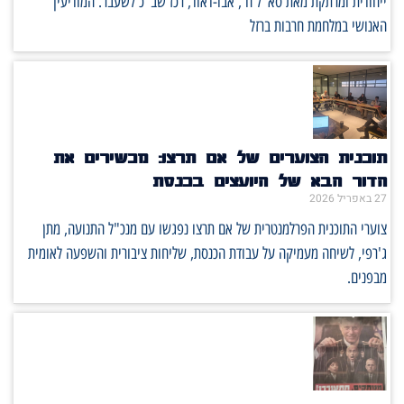
ייחודית ומרתקת מאת סא"ל ח', אבו-דאוד, רכז שב"כ לשעבר. המודיעין
האנושי במלחמת חרבות ברזל
תוכנית הצוערים של אם תרצו: מכשירים את
הדור הבא של היועצים בכנסת
27 באפריל 2026
צוערי התוכנית הפרלמנטרית של אם תרצו נפגשו עם מנכ"ל התנועה, מתן
ג'רפי, לשיחה מעמיקה על עבודת הכנסת, שליחות ציבורית והשפעה לאומית
מבפנים.