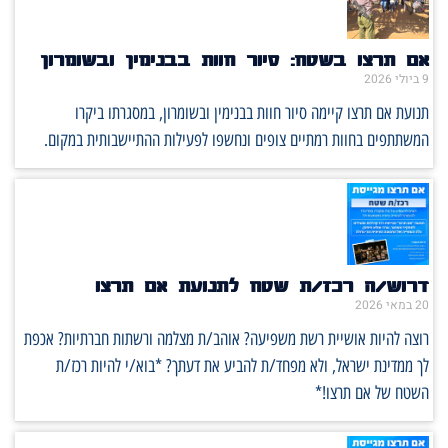
אם תרצו בשטח: סיור חוות בבנימין ובשומרון
9 ביולי 2026
תנועת אם תרצו קיימה סיור חוות בבנימין ובשומרון, במסגרתו ביקרו
המשתתפים בחוות רמתיים צופים ונחשפו לפעילות ההתיישבותית במקום.
דרוש/ה רכז/ת שטח לתנועת אם תרצו
20 במאי 2026
רוצה להיות אושיית רשת משפיעה? אוהב/ת מצלמה ורשתות חברתיות? אכפת
לך ממדינת ישראל, ולא מפחד/ת להביע את דעתך? *בוא/י להיות רכז/ת
השטח של אם תרצו!*