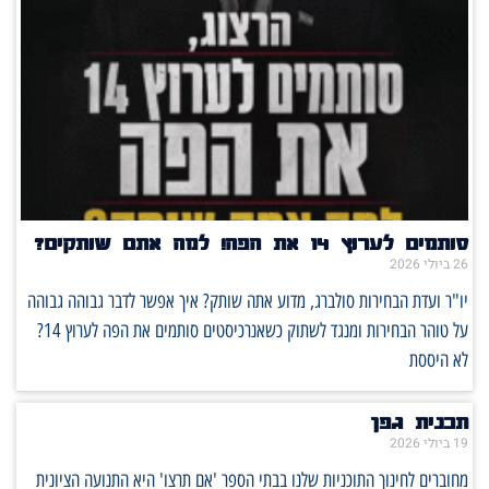
סותמים לערוץ 14 את הפה! למה אתם שותקים?
26 ביולי 2026
יו"ר ועדת הבחירות סולברג, מדוע אתה שותק? איך אפשר לדבר גבוהה גבוהה
על טוהר הבחירות ומנגד לשתוק כשאנרכיסטים סותמים את הפה לערוץ 14?
לא היססת
תכנית גפן
19 ביולי 2026
מחוברים לחינוך התוכניות שלנו בבתי הספר 'אם תרצו' היא התנועה הציונית