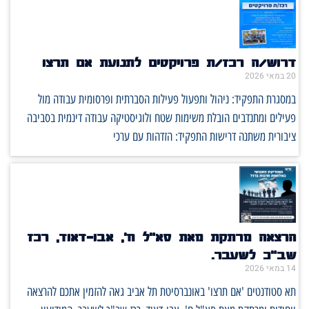
דרוש/ה רכז/ת פרויקטים לתנועת אם תרצו
20 במאי 2026
במסגרת התפקיד: ניהול ותפעול פעילות הסברתית ופרסומית עבודה מול
פעילים ומתנדבים הובלת משימות שטח ולוגיסטיקה עבודה דינמית בסביבה
ציבורית משתנה דרישות התפקיד: הזדהות עם ערכי
הרצאה מרתקת מאת סא"ל ח', אבו-דאוד, רכז
שב"כ לשעבר.
14 במאי 2026
תא סטודנטים 'אם תרצו' באונברסיטת תל אביב גאה להזמין אתכם להרצאה