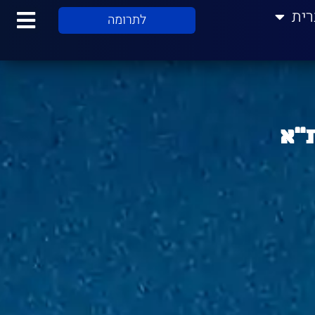
רית
לתרומה
"א