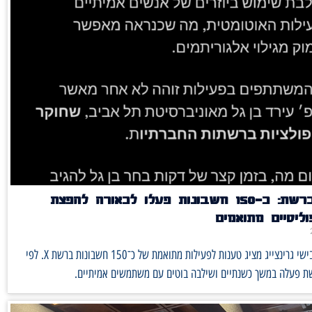
חשיפה ברשת: כ־150 חשבונות פעלו לכאורה להפצת
ליטיים מתואמים
פרסום של אבישי גרינצייג מציג טענות לפעילות מתואמת של כ־150 חשבונות ברשת X. לפי
ת פעלה במשך כשנתיים ושילבה בוטים עם משתמשים אמיתיים.