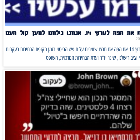
לערוץ 14, אנחנו נילחם למען קול העם
לא יסתמו לערוץ 14 את הפה אם תרצו שומרים על חופש הביטוי בזמן תקופת הבחירות בעקבות
ציבורישלנו, שיגר יו"ר ועדת הבחירות המרכזית, השופט