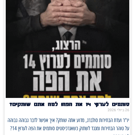
סותמים לערוץ 14 את הפה! למה אתם שותקים?
26 ביולי 2026
יו"ר ועדת הבחירות סולברג, מדוע אתה שותק? איך אפשר לדבר גבוהה גבוהה
על טוהר הבחירות ומנגד לשתוק כשאנרכיסטים סותמים את הפה לערוץ 14?