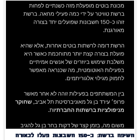
חשיפה ברשת: כ־150 חשבונות פעלו לכאורה