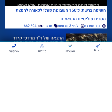
חשיפה ברשת: כ־150 חשבונות פעלו לכאורה להפצת
מסרים פוליטיים מתואמים
דבר מערכת
לפני 3 שבועות
חדשות
662,694
הרצאה של ד"ר מרדכי קידר
לעולים חדשים בגוש עציון
חיפוש
הצטרפi
סיורים
צור קשר
לפני 3 שבועות
1,255,938
אם תרצו בשטח: סיור חוות
בבנימין ובשומרון
לפני 4 שבועות
726,402
דרוש/ה רכז/ת שטח לתנועת