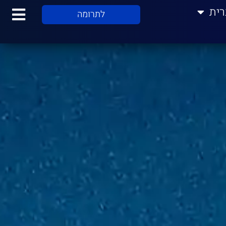
רית
לתרומה