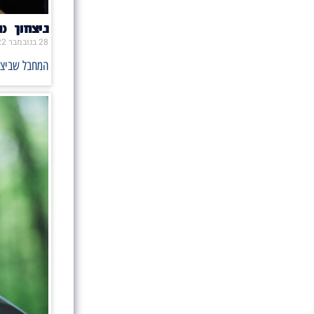
ניצחון (
28 בנובמבר 2022
המחבל שביצע את הלינץ' במו