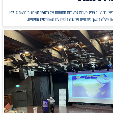
פרסום של אבישי גרינצייג מציג טענות לפעילות מתואמת של כ־150 חשבונות ברשת X. לפי
ת פעלה במשך כשנתיים ושילבה בוטים עם משתמשים אמיתיים.