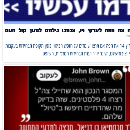
לערוץ 14, אנחנו נילחם למען קול העם
לא יסתמו לערוץ 14 את הפה אם תרצו שומרים על חופש הביטוי בזמן תקופת הבחירות בעקבות
ציבורישלנו, שיגר יו"ר ועדת הבחירות המרכזית, השופט