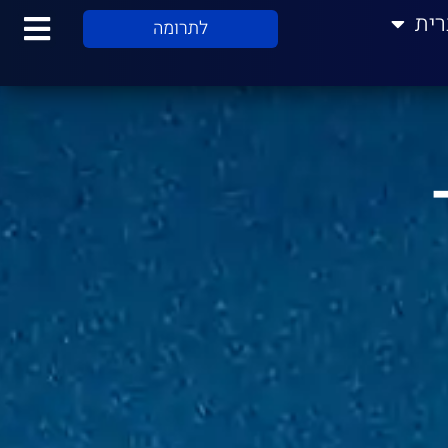
רית
לתרומה