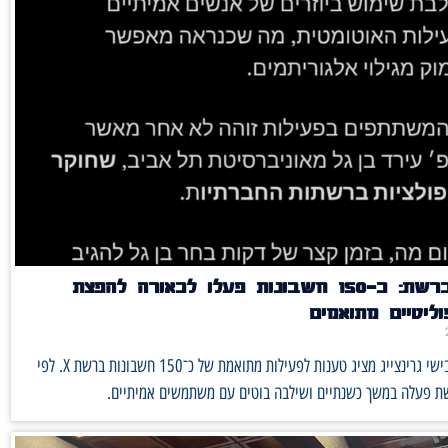
חשיפה ברשת: כ־150 חשבונות פעלו לכאורה להפצת
ליטיים מתואמים
פרסום של אבישי גרינצייג מציג טענות לפעילות מתואמת של כ־150 חשבונות ברשת X. לפי
ת פעלה במשך כשנתיים ושילבה בוטים עם משתמשים אמיתיים.