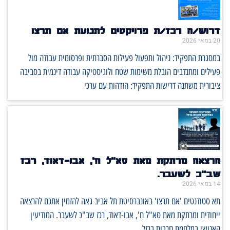
דרוש/ה רכז/ת פרויקטים לתנועת אם תרצו
20 במאי 2026
במסגרת התפקיד: ניהול ותפעול פעילות הסברתית ופרסומית עבודה מול
פעילים ומתנדבים הובלת משימות שטח ולוגיסטיקה עבודה דינמית בסביבה
ציבורית משתנה דרישות התפקיד: הזדהות עם ערכי
הרצאה מרתקת מאת סא"ל ח', אבו-דאוד, רכז
שב"כ לשעבר.
14 במאי 2026
תא סטודנטים 'אם תרצו' באונברסיטת תל אביב גאה להזמין אתכם להרצאה
ייחודית ומרתקת מאת סא"ל ח', אבו-דאוד, רכז שב"כ לשעבר. המודיעין
האנושי במלחמת חרבות ברזל