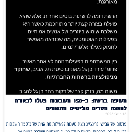
חשיפה ברשת: כ־150 חשבונות פעלו לכאורה
להפצת מסרים פוליטיים מתואמים
16 ביולי 2026
פרסום של אבישי גרינצייג מציג טענות לפעילות מתואמת של כ־150 חשבונות
ברשת X. לפי הפרסום, הרשת פעלה במשך כשנתיים ושילבה בוטים עם