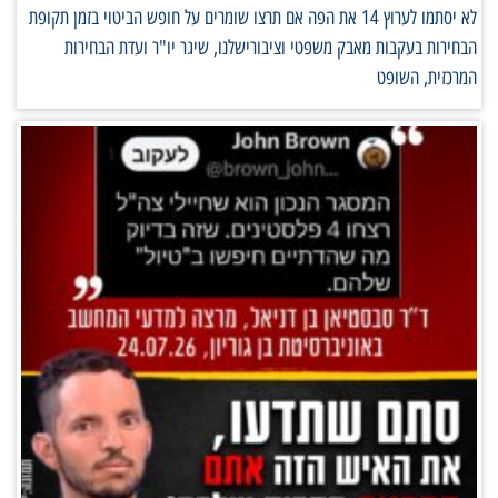
לא יסתמו לערוץ 14 את הפה אם תרצו שומרים על חופש הביטוי בזמן תקופת
הבחירות בעקבות מאבק משפטי וציבורישלנו, שיגר יו"ר ועדת הבחירות
המרכזית, השופט