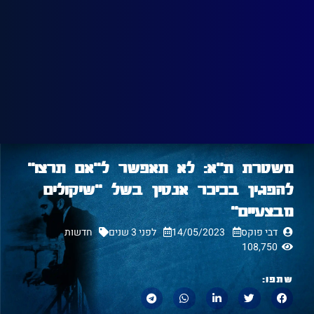
משטרת ת"א: לא תאפשר ל"אם תרצו"
להפגין בכיכר אנטין בשל "שיקולים
מבצעיים"
דבי פוקס
14/05/2023
לפני 3 שנים
חדשות
108,750
שתפו: