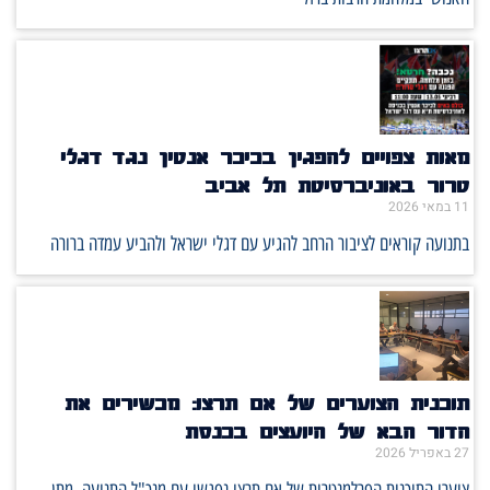
מאות צפויים להפגין בכיכר אנטין נגד דגלי
טרור באוניברסיטת תל אביב
11 במאי 2026
בתנועה קוראים לציבור הרחב להגיע עם דגלי ישראל ולהביע עמדה ברורה
תוכנית הצוערים של אם תרצו: מכשירים את
הדור הבא של היועצים בכנסת
27 באפריל 2026
צוערי התוכנית הפרלמנטרית של אם תרצו נפגשו עם מנכ"ל התנועה, מתן