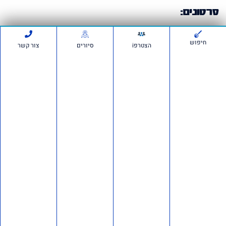
סרטונים:
חיפוש
הצטרפi
סיורים
צור קשר
חדשות ועדכונים
חשיפה ברשת: כ־150 חשבונות פעלו לכאורה להפצת
מסרים פוליטיים מתואמים