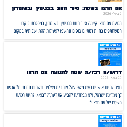
אם תרצו בשטח: סיור חוות בבנימין ובשומרון
9 ביולי 2026
תנועת אם תרצו קיימה סיור חוות בבנימין ובשומרון, במסגרתו ביקרו
המשתתפים בחוות רמתיים צופים ונחשפו לפעילות ההתיישבותית במקום.
דרוש/ה רכז/ת שטח לתנועת אם תרצו
20 במאי 2026
רוצה להיות אושיית רשת משפיעה? אוהב/ת מצלמה ורשתות חברתיות? אכפת
לך ממדינת ישראל, ולא מפחד/ת להביע את דעתך? *בוא/י להיות רכז/ת
השטח של אם תרצו!*