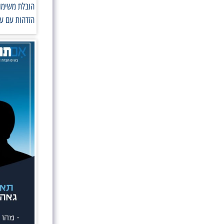
הובלת משימות
הזדהות עם ער