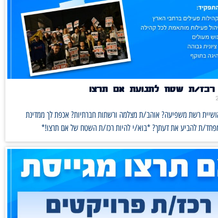
רכז/ת שטח לתנועת אם תרצו
אושיית רשת משפיעה? אוהב/ת מצלמה ורשתות חברתיות? אכפת לך ממדינת
מפחד/ת להביע את דעתך? *בוא/י להיות רכז/ת השטח של אם תרצו!*