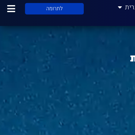
רית
לתרומה