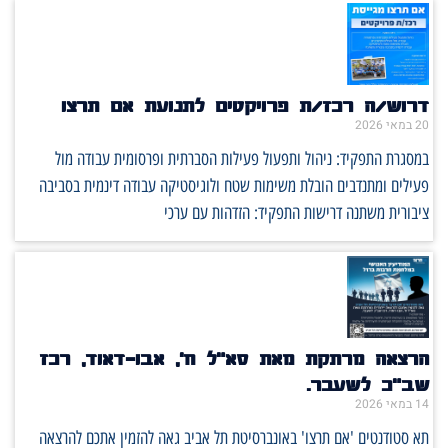
דרוש/ה רכז/ת פרויקטים לתנועת אם תרצו
20 במאי 2026
במסגרת התפקיד: ניהול ותפעול פעילות הסברתית ופרסומית עבודה מול
פעילים ומתנדבים הובלת משימות שטח ולוגיסטיקה עבודה דינמית בסביבה
ציבורית משתנה דרישות התפקיד: הזדהות עם ערכי
הרצאה מרתקת מאת סא"ל ח', אבו-דאוד, רכז
שב"כ לשעבר.
14 במאי 2026
תא סטודנטים 'אם תרצו' באונברסיטת תל אביב גאה להזמין אתכם להרצאה