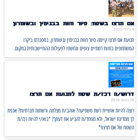
אם תרצו בשטח: סיור חוות בבנימין ובשומרון
9 ביולי 2026
תנועת אם תרצו קיימה סיור חוות בבנימין ובשומרון, במסגרתו ביקרו
המשתתפים בחוות רמתיים צופים ונחשפו לפעילות ההתיישבותית במקום.
דרוש/ה רכז/ת שטח לתנועת אם תרצו
20 במאי 2026
רוצה להיות אושיית רשת משפיעה? אוהב/ת מצלמה ורשתות חברתיות? אכפת
לך ממדינת ישראל, ולא מפחד/ת להביע את דעתך? *בוא/י להיות רכז/ת
השטח של אם תרצו!*