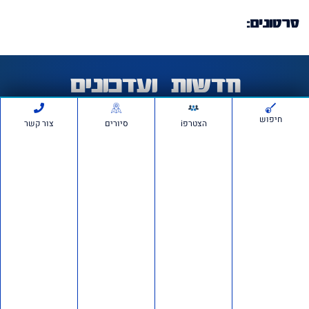
סרטונים:
חדשות ועדכונים
חיפוש
הצטרפi
סיורים
צור קשר
חשיפה ברשת: כ־150 חשבונות פעלו לכאורה להפצת
מסרים פוליטיים מתואמים