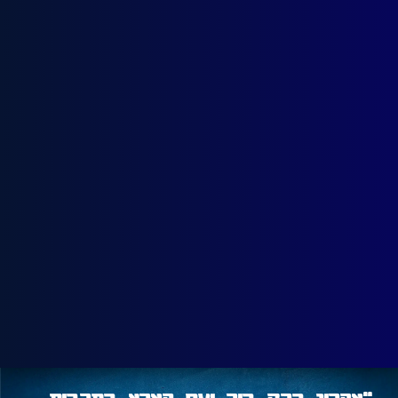
״אהרון ברק בור ועם הארץ בתרבות