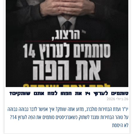
סותמים לערוץ 14 את הפה! למה אתם שותקים?
26 ביולי 2026
יו"ר ועדת הבחירות סולברג, מדוע אתה שותק? איך אפשר לדבר גבוהה גבוהה
על טוהר הבחירות ומנגד לשתוק כשאנרכיסטים סותמים את הפה לערוץ 14?
לא היססת