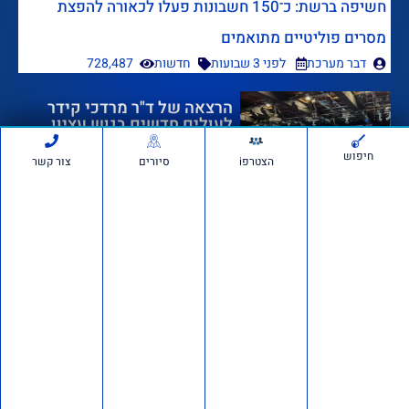
חשיפה ברשת: כ־150 חשבונות פעלו לכאורה להפצת
מסרים פוליטיים מתואמים
דבר מערכת
לפני 3 שבועות
חדשות
728,487
הרצאה של ד"ר מרדכי קידר
לעולים חדשים בגוש עציון
חיפוש
הצטרפi
סיורים
צור קשר
לפני 4 שבועות
1,369,220
אם תרצו בשטח: סיור חוות
בבנימין ובשומרון
לפני חודש 1
764,558
דרוש/ה רכז/ת שטח לתנועת
אם תרצו