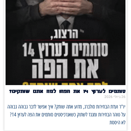
סותמים לערוץ 14 את הפה! למה אתם שותקים?
26 ביולי 2026
יו"ר ועדת הבחירות סולברג, מדוע אתה שותק? איך אפשר לדבר גבוהה גבוהה
על טוהר הבחירות ומנגד לשתוק כשאנרכיסטים סותמים את הפה לערוץ 14?
לא היססת