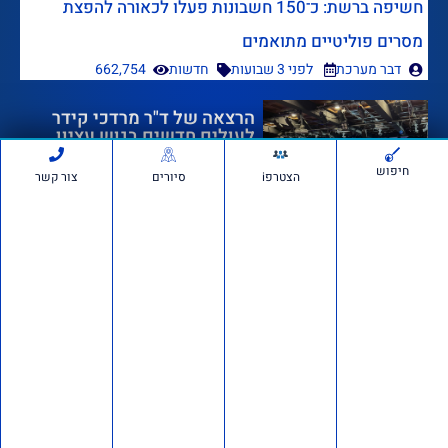
חשיפה ברשת: כ־150 חשבונות פעלו לכאורה להפצת
מסרים פוליטיים מתואמים
דבר מערכת
לפני 3 שבועות
חדשות
662,754
הרצאה של ד"ר מרדכי קידר
לעולים חדשים בגוש עציון
חיפוש
הצטרפi
סיורים
צור קשר
לפני 3 שבועות
1,256,028
אם תרצו בשטח: סיור חוות
בבנימין ובשומרון
לפני 4 שבועות
726,432
דרוש/ה רכז/ת שטח לתנועת
אם תרצו