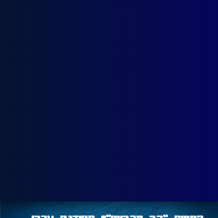
קמפוס "רב תרבותי"? סטודנט ערבי