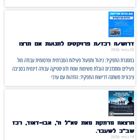
דרוש/ה רכז/ת פרויקטים לתנועת אם תרצו
20 במאי 2026
במסגרת התפקיד: ניהול ותפעול פעילות הסברתית ופרסומית עבודה מול
פעילים ומתנדבים הובלת משימות שטח ולוגיסטיקה עבודה דינמית בסביבה
ציבורית משתנה דרישות התפקיד: הזדהות עם ערכי
הרצאה מרתקת מאת סא"ל ח', אבו-דאוד, רכז
שב"כ לשעבר.
14 במאי 2026