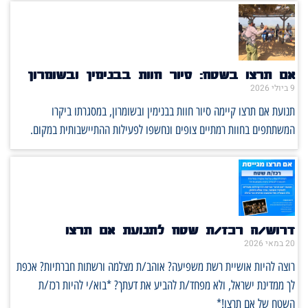
אם תרצו בשטח: סיור חוות בבנימין ובשומרון
9 ביולי 2026
תנועת אם תרצו קיימה סיור חוות בבנימין ובשומרון, במסגרתו ביקרו
המשתתפים בחוות רמתיים צופים ונחשפו לפעילות ההתיישבותית במקום.
דרוש/ה רכז/ת שטח לתנועת אם תרצו
20 במאי 2026
רוצה להיות אושיית רשת משפיעה? אוהב/ת מצלמה ורשתות חברתיות? אכפת
לך ממדינת ישראל, ולא מפחד/ת להביע את דעתך? *בוא/י להיות רכז/ת
השטח של אם תרצו!*