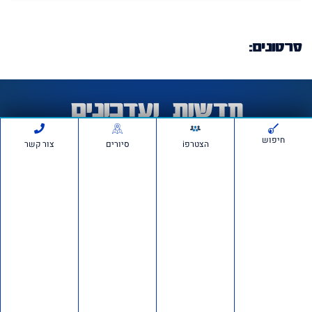
סרטונים:
חדשות ועדכונים
חיפוש
הצטרפi
סיורים
צור קשר
חשיפה ברשת: כ־150 חשבונות פעלו לכאורה להפצת