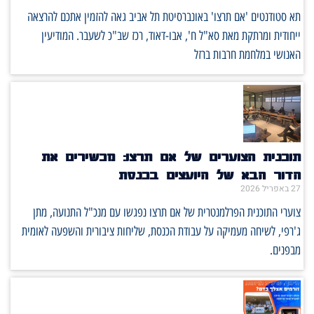
תא סטודנטים 'אם תרצו' באונברסיטת תל אביב גאה להזמין אתכם להרצאה
ייחודית ומרתקת מאת סא"ל ח', אבו-דאוד, רכז שב"כ לשעבר. המודיעין
האנושי במלחמת חרבות ברזל
תוכנית הצוערים של אם תרצו: מכשירים את
הדור הבא של היועצים בכנסת
27 באפריל 2026
צוערי התוכנית הפרלמנטרית של אם תרצו נפגשו עם מנכ"ל התנועה, מתן
ג'רפי, לשיחה מעמיקה על עבודת הכנסת, שליחות ציבורית והשפעה לאומית
מבפנים.