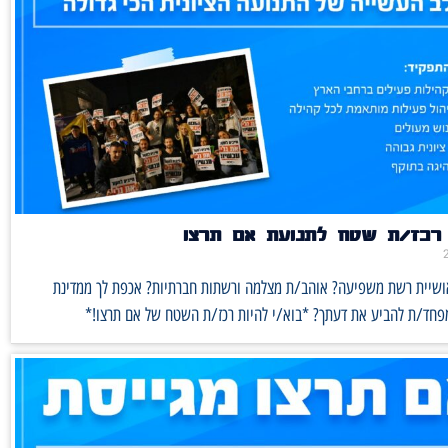
רכז/ת שטח לתנועת אם תרצו
אושיית רשת משפיעה? אוהב/ת מצלמה ורשתות חברתיות? אכפת לך ממדינת
מפחד/ת להביע את דעתך? *בוא/י להיות רכז/ת השטח של אם תרצו!*