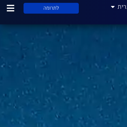
רית
לתרומה