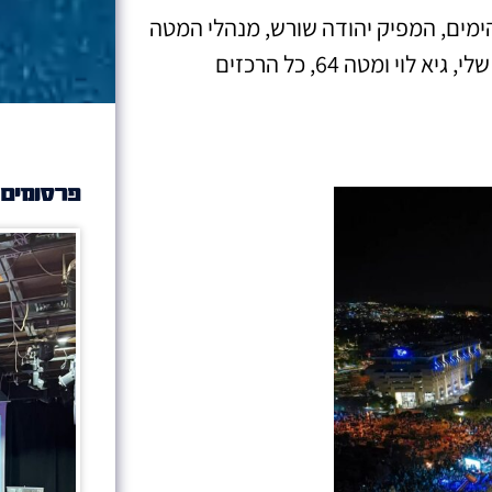
הימים, המפיק יהודה שורש, מנהלי המטה
יואל שילה ואברהם גרינשפן, שרה העצני – ישראל שלי, גיא לוי ומטה 64, כל הרכזים
פרסומים 