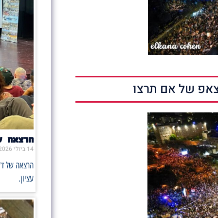
אפ של אם תרצו
הרצאה ש
14 ביולי 2026
הרצאה של ד"
עציון.