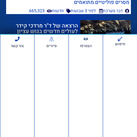
מסרים פוליטיים מתואמים
דבר מערכת
לפני 3 שבועות
חדשות
665,323
הרצאה של ד"ר מרדכי קידר
לעולים חדשים בגוש עציון
חיפוש
הצטרפi
סיורים
צור קשר
לפני 3 שבועות
1,260,047
אם תרצו בשטח: סיור חוות
בבנימין ובשומרון
לפני 4 שבועות
727,794
דרוש/ה רכז/ת שטח לתנועת
אם תרצו