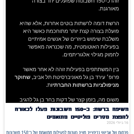
חשיפה ברשת: כ־150 חשבונות פעלו לכאורה
להפצת מסרים פוליטיים מתואמים
16 ביולי 2026
פרסום של אבישי גרינצייג מציג טענות לפעילות מתואמת של כ־150 חשבונות