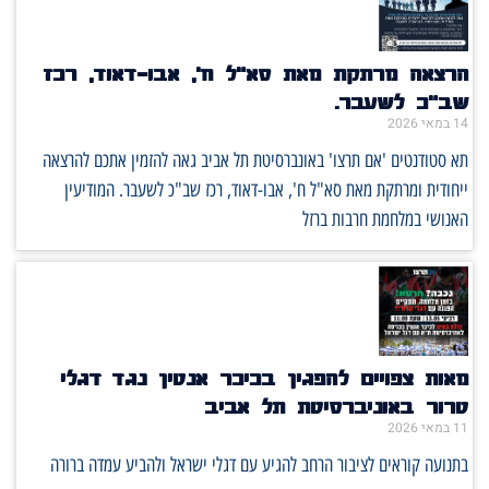
הרצאה מרתקת מאת סא"ל ח', אבו-דאוד, רכז
שב"כ לשעבר.
14 במאי 2026
תא סטודנטים 'אם תרצו' באונברסיטת תל אביב גאה להזמין אתכם להרצאה
ייחודית ומרתקת מאת סא"ל ח', אבו-דאוד, רכז שב"כ לשעבר. המודיעין
האנושי במלחמת חרבות ברזל
מאות צפויים להפגין בכיכר אנטין נגד דגלי
טרור באוניברסיטת תל אביב
11 במאי 2026
בתנועה קוראים לציבור הרחב להגיע עם דגלי ישראל ולהביע עמדה ברורה