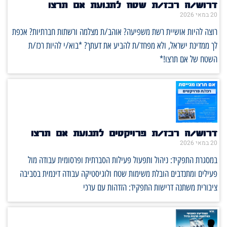
דרוש/ה רכז/ת שטח לתנועת אם תרצו
20 במאי 2026
רוצה להיות אושיית רשת משפיעה? אוהב/ת מצלמה ורשתות חברתיות? אכפת
לך ממדינת ישראל, ולא מפחד/ת להביע את דעתך? *בוא/י להיות רכז/ת
השטח של אם תרצו!*
דרוש/ה רכז/ת פרויקטים לתנועת אם תרצו
20 במאי 2026
במסגרת התפקיד: ניהול ותפעול פעילות הסברתית ופרסומית עבודה מול
פעילים ומתנדבים הובלת משימות שטח ולוגיסטיקה עבודה דינמית בסביבה
ציבורית משתנה דרישות התפקיד: הזדהות עם ערכי