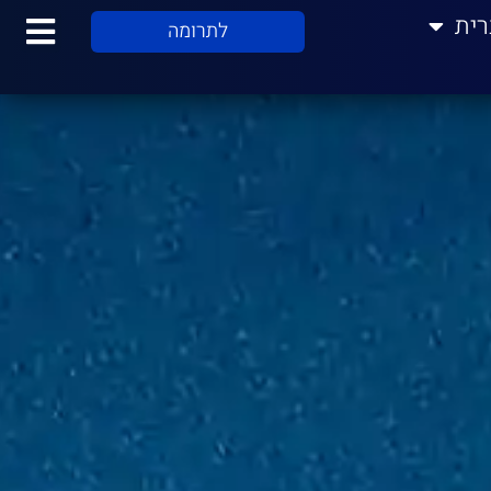
רית
לתרומה