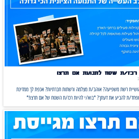
רכז/ת שטח לתנועת אם תרצו
אושיית רשת משפיעה? אוהב/ת מצלמה ורשתות חברתיות? אכפת לך ממדינת
מפחד/ת להביע את דעתך? *בוא/י להיות רכז/ת השטח של אם תרצו!*