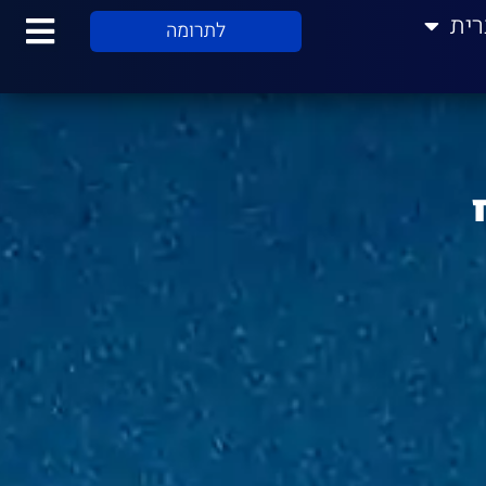
רית
לתרומה