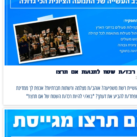
רכז/ת שטח לתנועת אם תרצו
אושיית רשת משפיעה? אוהב/ת מצלמה ורשתות חברתיות? אכפת לך ממדינת
מפחד/ת להביע את דעתך? *בוא/י להיות רכז/ת השטח של אם תרצו!*