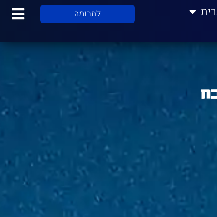
רית
לתרומה
ה