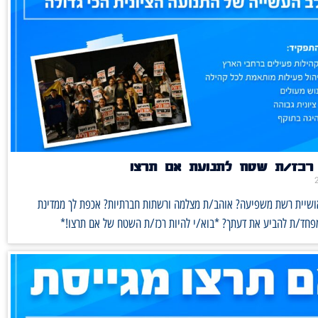
רכז/ת שטח לתנועת אם תרצו
אושיית רשת משפיעה? אוהב/ת מצלמה ורשתות חברתיות? אכפת לך ממדינת
מפחד/ת להביע את דעתך? *בוא/י להיות רכז/ת השטח של אם תרצו!*