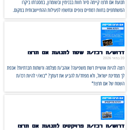
תנועת אם תרצו קיימה סיור חוות בבנימין ובשומרון, במסגרתו ביקרו
המשתתפים בחוות רמתיים צופים ונחשפו לפעילות ההתיישבותית במקום.
דרוש/ה רכז/ת שטח לתנועת אם תרצו
20 במאי 2026
רוצה להיות אושיית רשת משפיעה? אוהב/ת מצלמה ורשתות חברתיות? אכפת
לך ממדינת ישראל, ולא מפחד/ת להביע את דעתך? *בוא/י להיות רכז/ת
השטח של אם תרצו!*
דרוש/ה רכז/ת פרויקטים לתנועת אם תרצו