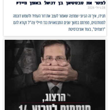
לפטר את סבסטיאן בן דניאל באופן מיידי!
28 ביולי 2026
תגידו, איך זה הגיוני שמרצה שאמור לעצב את דור העתיד ולשמש דוגמה
לסטודנטים, מפרסם במשך שנים התבטאויות נגד חיילי צה"ל וקורא להם
"רוצחים", בעוד אוניברסיטת