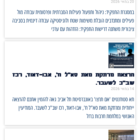
20 במאי 2026
במסגרת התפקיד: ניהול ותפעול פעילות הסברתית ופרסומית עבודה מול
פעילים ומתנדבים הובלת משימות שטח ולוגיסטיקה עבודה דינמית בסביבה
ציבורית משתנה דרישות התפקיד: הזדהות עם ערכי
הרצאה מרתקת מאת סא"ל ח', אבו-דאוד, רכז
שב"כ לשעבר.
14 במאי 2026
תא סטודנטים 'אם תרצו' באונברסיטת תל אביב גאה להזמין אתכם להרצאה
ייחודית ומרתקת מאת סא"ל ח', אבו-דאוד, רכז שב"כ לשעבר. המודיעין
האנושי במלחמת חרבות ברזל