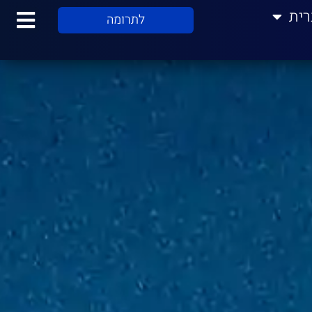
רית
לתרומה