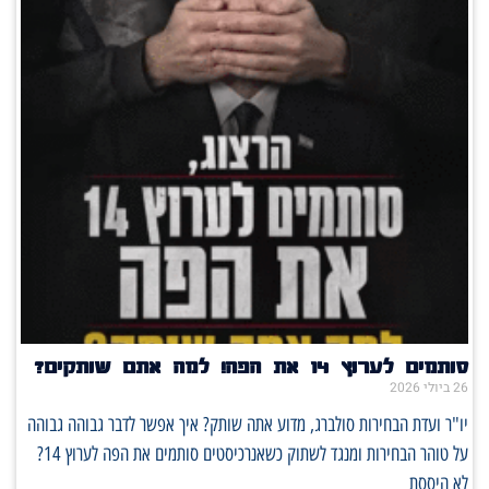
סותמים לערוץ 14 את הפה! למה אתם שותקים?
26 ביולי 2026
יו"ר ועדת הבחירות סולברג, מדוע אתה שותק? איך אפשר לדבר גבוהה גבוהה
על טוהר הבחירות ומנגד לשתוק כשאנרכיסטים סותמים את הפה לערוץ 14?
לא היססת