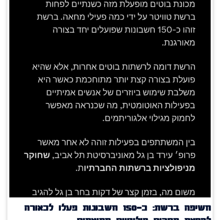
חשיפה ברשת: כ־150 חשבונות פעלו לכאורה
להפצת מסרים פוליטיים מתואמים