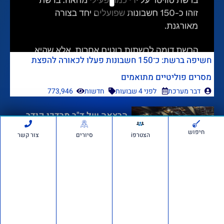
חשיפה ברשת: כ־150 חשבונות פעלו לכאורה להפצת
מסרים פוליטיים מתואמים
דבר מערכת
לפני 4 שבועות
חדשות
773,946
הרצאה של ד"ר מרדכי קידר
לעולים חדשים בגוש עציון
חיפוש
הצטרפi
סיורים
צור קשר
לפני 4 שבועות
1,455,599
אם תרצו בשטח: סיור חוות
בבנימין ובשומרון