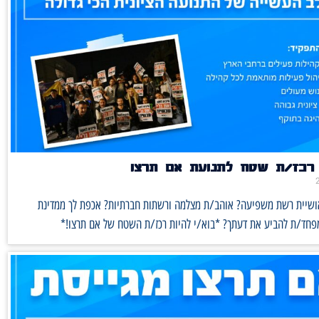
רכז/ת שטח לתנועת אם תרצו
אושיית רשת משפיעה? אוהב/ת מצלמה ורשתות חברתיות? אכפת לך ממדינת
מפחד/ת להביע את דעתך? *בוא/י להיות רכז/ת השטח של אם תרצו!*