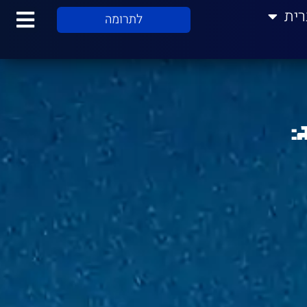
רית
לתרומה
: