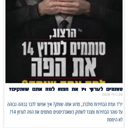
סותמים לערוץ 14 את הפה! למה אתם שותקים?
26 ביולי 2026
יו"ר ועדת הבחירות סולברג, מדוע אתה שותק? איך אפשר לדבר גבוהה גבוהה
על טוהר הבחירות ומנגד לשתוק כשאנרכיסטים סותמים את הפה לערוץ 14?
לא היססת