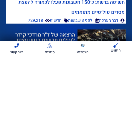
חשיפה ברשת: כ־150 חשבונות פעלו לכאורה להפצת
מסרים פוליטיים מתואמים
דבר מערכת
לפני 3 שבועות
חדשות
729,218
הרצאה של ד"ר מרדכי קידר
לעולים חדשים בגוש עציון
חיפוש
הצטרפi
סיורים
צור קשר
לפני 4 שבועות
1,370,463
אם תרצו בשטח: סיור חוות
בבנימין ובשומרון
לפני חודש 1
764,971
דרוש/ה רכז/ת שטח לתנועת
אם תרצו