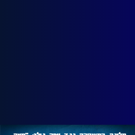
תלונה במשטרה נגד יאיר גולן: "חצה