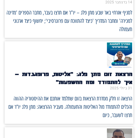
14 בדצמבר 2025
לסניף אזרחי באר שבע מתן פלג – יו"ר אם תרצו בעבר, מחבר הספרים 'מדינה
למכירה' ומחבר המדריך 'כיצד להתווכח עם פרוגרסיבי'; יחשוף כיצד ארגוני
תעמולה
הרצאת זום מתן פלג: "אליטות, פרופגנדות –
איך להתמודד ומה ההשפעות"
31 ביולי 2025
הרצאה זו חלק מסדרת הרצאות בזום שתלמד אותכם את ההיסטוריה ההווה
והכלים להתמודד מול האליטות והתעמולה. מעביר ההרצאה: מתן פלג יו”ר אם
תרצו לשעבר, כיום