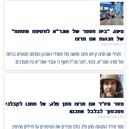
מיצג "בית הספר של אונר"א לחטיפה והסתה"
של תנועת אם תרצו
1 באפריל 2024
פעילי אם תרצו קיימו מיצג מחאה מול משרדי הארגון המדמה חטופים בכיתה
מול מורה אונר"א. כזכור, דובר צה"ל חשף כי עובדי אונר"א היו מעורבים
מסר מיו״ר אם תרצו מתן פלג: אל תתנו לקבלני
הסכסוך לבלבל אתכם!
13 בפברואר 2024
מסר מיו״ר התנועה מתן פלג כולנו מכירים את הסיפורים על חיילים מהימין