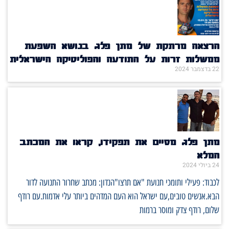
הרצאה מרתקת של מתן פלג בנושא השפעת
ממשלות זרות על התודעה והפוליטיקה הישראלית
22 בדצמבר 2024
מתן פלג מסיים את תפקידו, קראו את המכתב
המלא
24 ביולי 2024
לכבוד: פעילי ותומכי תנועת "אם תרצו"הנדון: מכתב שחרור התנועה לדור
הבא.אנשים טובים,עם ישראל הוא העם המדהים ביותר עלי אדמות.עם רודף
שלום, רודף צדק ומוסר ברמות