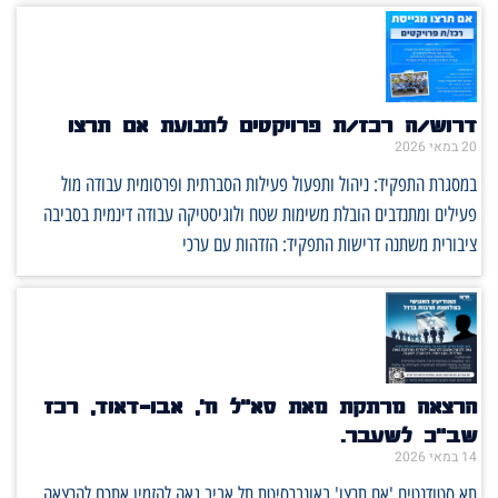
דרוש/ה רכז/ת פרויקטים לתנועת אם תרצו
20 במאי 2026
במסגרת התפקיד: ניהול ותפעול פעילות הסברתית ופרסומית עבודה מול
פעילים ומתנדבים הובלת משימות שטח ולוגיסטיקה עבודה דינמית בסביבה
ציבורית משתנה דרישות התפקיד: הזדהות עם ערכי
הרצאה מרתקת מאת סא"ל ח', אבו-דאוד, רכז
שב"כ לשעבר.
14 במאי 2026
תא סטודנטים 'אם תרצו' באונברסיטת תל אביב גאה להזמין אתכם להרצאה