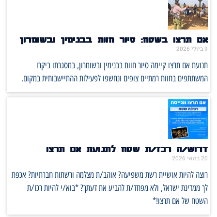
אם תרצו בשטח: סיור חוות בבנימין ובשומרון
9 ביולי 2026
תנועת אם תרצו קיימה סיור חוות בבנימין ובשומרון, במסגרתו ביקרו
המשתתפים בחוות רמתיים צופים ונחשפו לפעילות ההתיישבותית במקום.
דרוש/ה רכז/ת שטח לתנועת אם תרצו
20 במאי 2026
רוצה להיות אושיית רשת משפיעה? אוהב/ת מצלמה ורשתות חברתיות? אכפת
לך ממדינת ישראל, ולא מפחד/ת להביע את דעתך? *בוא/י להיות רכז/ת
השטח של אם תרצו!*