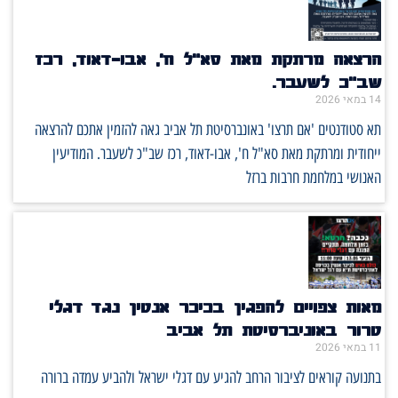
הרצאה מרתקת מאת סא"ל ח', אבו-דאוד, רכז
שב"כ לשעבר.
14 במאי 2026
תא סטודנטים 'אם תרצו' באונברסיטת תל אביב גאה להזמין אתכם להרצאה
ייחודית ומרתקת מאת סא"ל ח', אבו-דאוד, רכז שב"כ לשעבר. המודיעין
האנושי במלחמת חרבות ברזל
מאות צפויים להפגין בכיכר אנטין נגד דגלי
טרור באוניברסיטת תל אביב
11 במאי 2026
בתנועה קוראים לציבור הרחב להגיע עם דגלי ישראל ולהביע עמדה ברורה