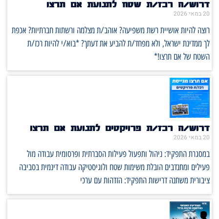
דרוש/ה רכז/ת שטח לתנועת אם תרצו
20 במאי 2026
רוצה להיות אושיית רשת משפיעה? אוהב/ת מצלמה ורשתות חברתיות? אכפת
לך ממדינת ישראל, ולא מפחד/ת להביע את דעתך? *בוא/י להיות רכז/ת
השטח של אם תרצו!*
דרוש/ה רכז/ת פרויקטים לתנועת אם תרצו
20 במאי 2026
במסגרת התפקיד: ניהול ותפעול פעילות הסברתית ופרסומית עבודה מול
פעילים ומתנדבים הובלת משימות שטח ולוגיסטיקה עבודה דינמית בסביבה
ציבורית משתנה דרישות התפקיד: הזדהות עם ערכי