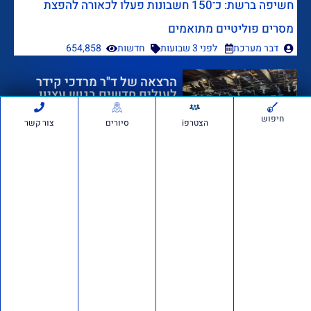
חשיפה ברשת: כ־150 חשבונות פעלו לכאורה להפצת
מסרים פוליטיים מתואמים
דבר מערכת
לפני 3 שבועות
חדשות
654,858
הרצאה של ד"ר מרדכי קידר
לעולים חדשים בגוש עציון
חיפוש
הצטרפi
סיורים
צור קשר
לפני 3 שבועות
1,243,557
אם תרצו בשטח: סיור חוות
בבנימין ובשומרון
לפני 4 שבועות
722,232
דרוש/ה רכז/ת שטח לתנועת
אם תרצו