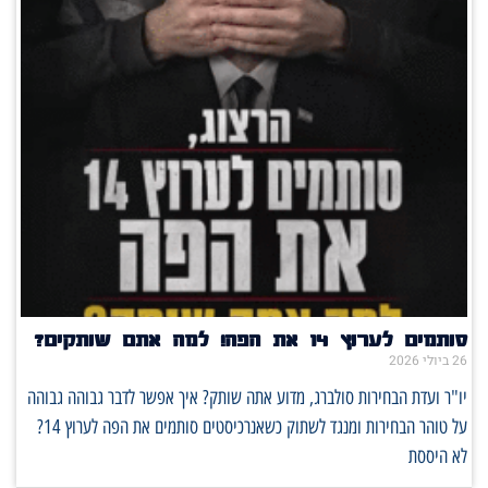
סותמים לערוץ 14 את הפה! למה אתם שותקים?
26 ביולי 2026
יו"ר ועדת הבחירות סולברג, מדוע אתה שותק? איך אפשר לדבר גבוהה גבוהה
על טוהר הבחירות ומנגד לשתוק כשאנרכיסטים סותמים את הפה לערוץ 14?
לא היססת