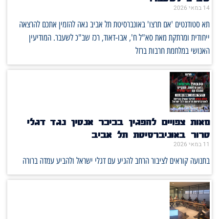
14 במאי 2026
תא סטודנטים 'אם תרצו' באונברסיטת תל אביב גאה להזמין אתכם להרצאה
ייחודית ומרתקת מאת סא"ל ח', אבו-דאוד, רכז שב"כ לשעבר. המודיעין
האנושי במלחמת חרבות ברזל
מאות צפויים להפגין בכיכר אנטין נגד דגלי
טרור באוניברסיטת תל אביב
11 במאי 2026
בתנועה קוראים לציבור הרחב להגיע עם דגלי ישראל ולהביע עמדה ברורה