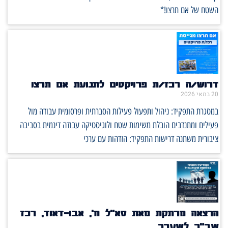
השטח של אם תרצו!*
דרוש/ה רכז/ת פרויקטים לתנועת אם תרצו
20 במאי 2026
במסגרת התפקיד: ניהול ותפעול פעילות הסברתית ופרסומית עבודה מול
פעילים ומתנדבים הובלת משימות שטח ולוגיסטיקה עבודה דינמית בסביבה
ציבורית משתנה דרישות התפקיד: הזדהות עם ערכי
הרצאה מרתקת מאת סא"ל ח', אבו-דאוד, רכז
שב"כ לשעבר.