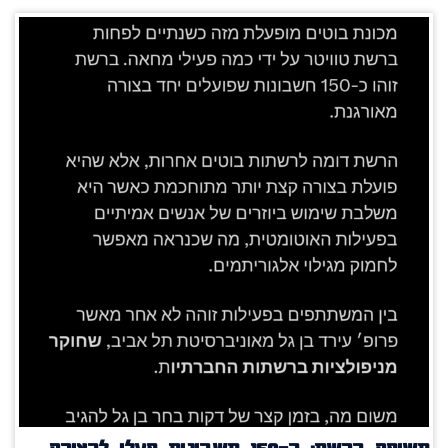
חשיפה ברשת: כ־150 חשבונות פעלו לכאורה