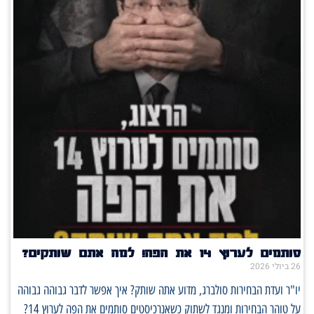
סותמים לערוץ 14 את הפה! למה אתם שותקים?
26 ביולי 2026
יו"ר ועדת הבחירות סולברג, מדוע אתה שותק? איך אפשר לדבר גבוהה גבוהה
על טוהר הבחירות ומנגד לשתוק כשאנרכיסטים סותמים את הפה לערוץ 14?