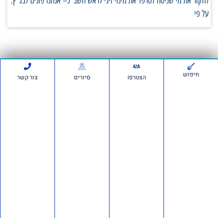
לחקור את מי שניסה לטרפד את מינוי זיני לראש השב"כ– אנחנו פונים לבג"ץ.
על פי
סרטונים:
חיפוש
הצטרפi
סיורים
צור קשר
חדשות ועדכונים