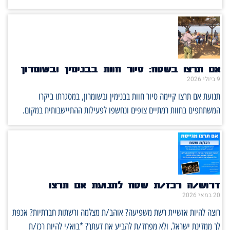
אם תרצו בשטח: סיור חוות בבנימין ובשומרון
9 ביולי 2026
תנועת אם תרצו קיימה סיור חוות בבנימין ובשומרון, במסגרתו ביקרו
המשתתפים בחוות רמתיים צופים ונחשפו לפעילות ההתיישבותית במקום.
דרוש/ה רכז/ת שטח לתנועת אם תרצו
20 במאי 2026
רוצה להיות אושיית רשת משפיעה? אוהב/ת מצלמה ורשתות חברתיות? אכפת
לך ממדינת ישראל, ולא מפחד/ת להביע את דעתך? *בוא/י להיות רכז/ת