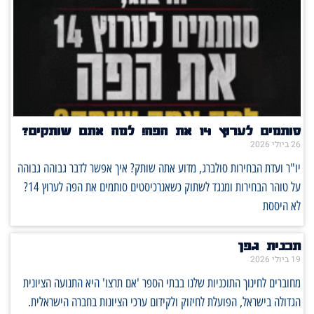
סותמים לערוץ 14 את הפה! למה אתם שותקים?
26 ביולי 2026
יו"ר ועדת הבחירות סולברג, מדוע אתה שותק? איך אפשר לדבר גבוהה גבוהה
על טוהר הבחירות ומנגד לשתוק כשאנרכיסטים סותמים את הפה לערוץ 14?
לא היססת
תכנית גפן
19 ביולי 2026
מחוברים לחינוך התוכניות שלנו בבתי הספר 'אם תרצו' היא התנועה הציונית
הגדולה בישראל, הפועלת לחיזוק ולקידום ערכי הציונות בחברה הישראלית.