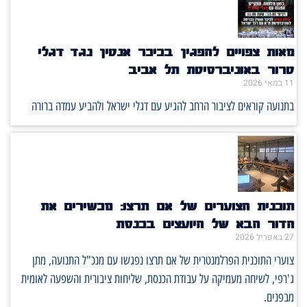
מאות צפויים להפגין בכיכר אנטין נגד דגלי
טרור באוניברסיטת תל אביב
11 במאי 2026
בתנועה קוראים לציבור הרחב להגיע עם דגלי ישראל ולהביע עמדה ברורה
תוכנית הצוערים של אם תרצו: מכשירים את
הדור הבא של היועצים בכנסת
27 באפריל 2026
צוערי התוכנית הפרלמנטרית של אם תרצו נפגשו עם מנכ"ל התנועה, מתן
ג'רפי, לשיחה מעמיקה על עבודת הכנסת, שליחות ציבורית והשפעה לאומית
מבפנים.