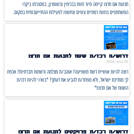
תנועת אם תרצו קיימה סיור חוות בבנימין ובשומרון, במסגרתו ביקרו
המשתתפים בחוות רמתיים צופים ונחשפו לפעילות ההתיישבותית במקום.
דרוש/ה רכז/ת שטח לתנועת אם תרצו
20 במאי 2026
רוצה להיות אושיית רשת משפיעה? אוהב/ת מצלמה ורשתות חברתיות? אכפת
לך ממדינת ישראל, ולא מפחד/ת להביע את דעתך? *בוא/י להיות רכז/ת
השטח של אם תרצו!*
דרוש/ה רכז/ת פרויקטים לתנועת אם תרצו