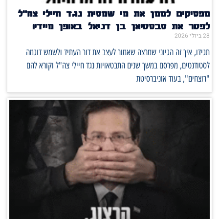
מפסיקים לממן את מי שמסית נגד חיילי צה"ל
לפטר את סבסטיאן בן דניאל באופן מיידי!
28 ביולי 2026
תגידו, איך זה הגיוני שמרצה שאמור לעצב את דור העתיד ולשמש דוגמה
לסטודנטים, מפרסם במשך שנים התבטאויות נגד חיילי צה"ל וקורא להם
"רוצחים", בעוד אוניברסיטת