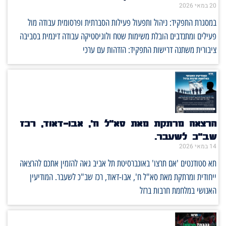
20 במאי 2026
במסגרת התפקיד: ניהול ותפעול פעילות הסברתית ופרסומית עבודה מול
פעילים ומתנדבים הובלת משימות שטח ולוגיסטיקה עבודה דינמית בסביבה
ציבורית משתנה דרישות התפקיד: הזדהות עם ערכי
הרצאה מרתקת מאת סא"ל ח', אבו-דאוד, רכז
שב"כ לשעבר.
14 במאי 2026
תא סטודנטים 'אם תרצו' באונברסיטת תל אביב גאה להזמין אתכם להרצאה
ייחודית ומרתקת מאת סא"ל ח', אבו-דאוד, רכז שב"כ לשעבר. המודיעין
האנושי במלחמת חרבות ברזל