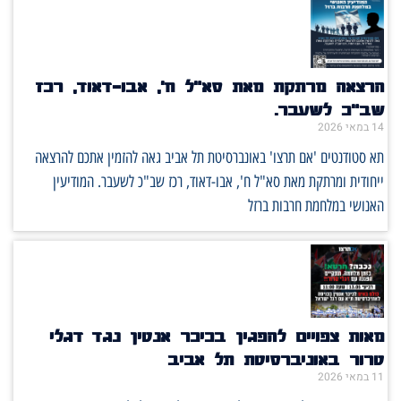
הרצאה מרתקת מאת סא"ל ח', אבו-דאוד, רכז
שב"כ לשעבר.
14 במאי 2026
תא סטודנטים 'אם תרצו' באונברסיטת תל אביב גאה להזמין אתכם להרצאה
ייחודית ומרתקת מאת סא"ל ח', אבו-דאוד, רכז שב"כ לשעבר. המודיעין
האנושי במלחמת חרבות ברזל
מאות צפויים להפגין בכיכר אנטין נגד דגלי
טרור באוניברסיטת תל אביב
11 במאי 2026