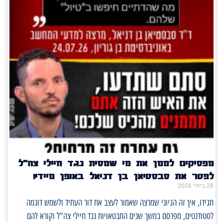
מפסיקים לממן את מי שמסית נגד חיילי צה"ל
לפטר את סבסטיאן בן דניאל באופן מיידי!
28 ביולי 2026
תגידו, איך זה הגיוני שמרצה שאמור לעצב את דור העתיד ולשמש דוגמה
לסטודנטים, מפרסם במשך שנים התבטאויות נגד חיילי צה"ל וקורא להם