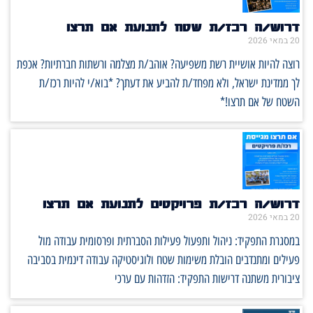
דרוש/ה רכז/ת שטח לתנועת אם תרצו
20 במאי 2026
רוצה להיות אושיית רשת משפיעה? אוהב/ת מצלמה ורשתות חברתיות? אכפת
לך ממדינת ישראל, ולא מפחד/ת להביע את דעתך? *בוא/י להיות רכז/ת
השטח של אם תרצו!*
דרוש/ה רכז/ת פרויקטים לתנועת אם תרצו
20 במאי 2026
במסגרת התפקיד: ניהול ותפעול פעילות הסברתית ופרסומית עבודה מול
פעילים ומתנדבים הובלת משימות שטח ולוגיסטיקה עבודה דינמית בסביבה
ציבורית משתנה דרישות התפקיד: הזדהות עם ערכי