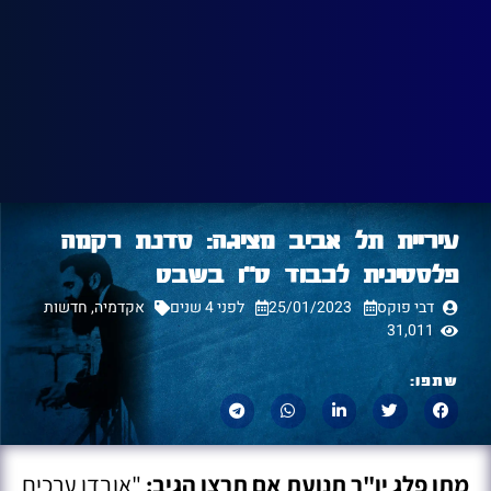
עיריית תל אביב מציגה: סדנת רקמה
פלסטינית לכבוד ט"ו בשבט
דבי פוקס
25/01/2023
לפני 4 שנים
אקדמיה
,
חדשות
31,011
שתפו:
מתן פלג יו"ר תנועת אם תרצו הגיב:
"אובדן ערכים