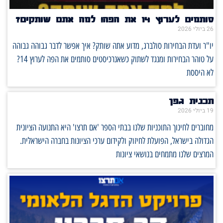
סותמים לערוץ 14 את הפה! למה אתם שותקים?
26 ביולי 2026
יו"ר ועדת הבחירות סולברג, מדוע אתה שותק? איך אפשר לדבר גבוהה גבוהה
על טוהר הבחירות ומנגד לשתוק כשאנרכיסטים סותמים את הפה לערוץ 14?
לא היססת
תכנית גפן
19 ביולי 2026
מחוברים לחינוך התוכניות שלנו בבתי הספר 'אם תרצו' היא התנועה הציונית
הגדולה בישראל, הפועלת לחיזוק ולקידום ערכי הציונות בחברה הישראלית.
המרצים שלנו מתמחים בנושאי ציונות