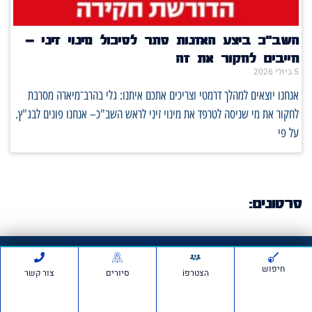
השב"כ ביצע האזנות סתר לסיכול מינוי זיני –
חייבים לחקור את זה
5 ביולי 2026
אנחנו יוצאים למהלך דרמטי וצריכים אתכם איתנו: גלי בהרב־מיארה מסרבת
לחקור את מי שניסה לטרפד את מינוי זיני לראש השב"כ– אנחנו פונים לבג"ץ.
על פי
סרטונים:
חדשות ועדכונים
חיפוש
הצטרפi
סיורים
צור קשר