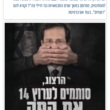
לסטודנטים, מפרסם במשך שנים התבטאויות נגד חיילי צה"ל וקורא להם
"רוצחים", בעוד אוניברסיטת