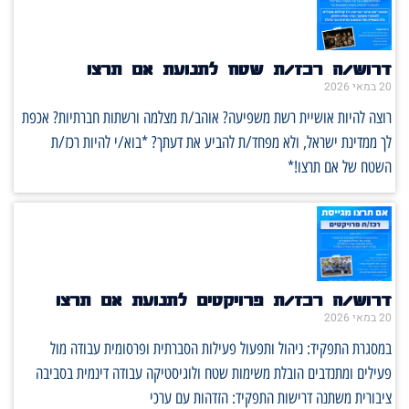
דרוש/ה רכז/ת שטח לתנועת אם תרצו
20 במאי 2026
רוצה להיות אושיית רשת משפיעה? אוהב/ת מצלמה ורשתות חברתיות? אכפת
לך ממדינת ישראל, ולא מפחד/ת להביע את דעתך? *בוא/י להיות רכז/ת
השטח של אם תרצו!*
דרוש/ה רכז/ת פרויקטים לתנועת אם תרצו
20 במאי 2026
במסגרת התפקיד: ניהול ותפעול פעילות הסברתית ופרסומית עבודה מול
פעילים ומתנדבים הובלת משימות שטח ולוגיסטיקה עבודה דינמית בסביבה
ציבורית משתנה דרישות התפקיד: הזדהות עם ערכי