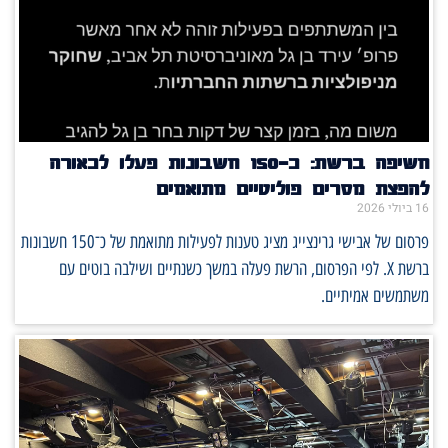
חשיפה ברשת: כ־150 חשבונות פעלו לכאורה
להפצת מסרים פוליטיים מתואמים
16 ביולי 2026
פרסום של אבישי גרינצייג מציג טענות לפעילות מתואמת של כ־150 חשבונות
ברשת X. לפי הפרסום, הרשת פעלה במשך כשנתיים ושילבה בוטים עם
משתמשים אמיתיים.