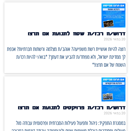
דרוש/ה רכז/ת שטח לתנועת אם תרצו
20 במאי 2026
רוצה להיות אושיית רשת משפיעה? אוהב/ת מצלמה ורשתות חברתיות? אכפת
לך ממדינת ישראל, ולא מפחד/ת להביע את דעתך? *בוא/י להיות רכז/ת
השטח של אם תרצו!*
דרוש/ה רכז/ת פרויקטים לתנועת אם תרצו
20 במאי 2026
במסגרת התפקיד: ניהול ותפעול פעילות הסברתית ופרסומית עבודה מול
פעילים ומתנדבים הובלת משימות שטח ולוגיסטיקה עבודה דינמית בסביבה