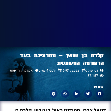
קלרה בן שושן – מתראיינת בעד
הרפורמה המשפטית
דבי פוקס
16/01/2023
לפני 4 שנים
אקדמיה
,
חדשות
37,157
שתפו:
דניאל צברי, סטודנט באונ' בן גוריון, קלרה בן