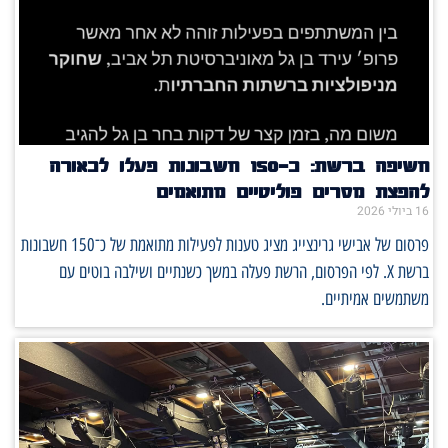
חשיפה ברשת: כ־150 חשבונות פעלו לכאורה
להפצת מסרים פוליטיים מתואמים
16 ביולי 2026
פרסום של אבישי גרינצייג מציג טענות לפעילות מתואמת של כ־150 חשבונות
ברשת X. לפי הפרסום, הרשת פעלה במשך כשנתיים ושילבה בוטים עם
משתמשים אמיתיים.