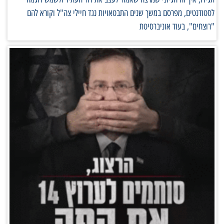
לסטודנטים, מפרסם במשך שנים התבטאויות נגד חיילי צה"ל וקורא להם
"רוצחים", בעוד אוניברסיטת