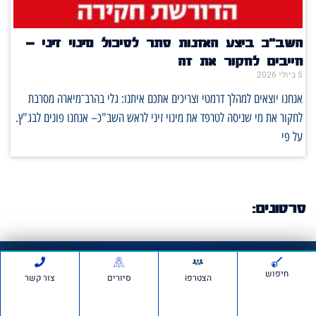
השב"כ ביצע האזנות סתר לסיכול מינוי זיני –
חייבים לחקור את זה
5 ביולי 2026
אנחנו יוצאים למהלך דרמטי וצריכים אתכם איתנו: גלי בהרב־מיארה מסרבת
לחקור את מי שניסה לטרפד את מינוי זיני לראש השב"כ– אנחנו פונים לבג"ץ.
על פי
סרטונים:
חדשות ועדכונים
חיפוש
הצטרפi
סיורים
צור קשר