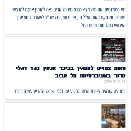
תא סטודנטים 'אם תרצו' באונברסיטת תל אביב גאה להזמין אתכם להרצאה
ייחודית ומרתקת מאת סא"ל ח', אבו-דאוד, רכז שב"כ לשעבר. המודיעין
האנושי במלחמת חרבות ברזל
מאות צפויים להפגין בכיכר אנטין נגד דגלי
טרור באוניברסיטת תל אביב
11 במאי 2026
בתנועה קוראים לציבור הרחב להגיע עם דגלי ישראל ולהביע עמדה ברורה