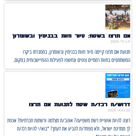
אם תרצו בשטח: סיור חוות בבנימין ובשומרון
9 ביולי 2026
תנועת אם תרצו קיימה סיור חוות בבנימין ובשומרון, במסגרתו ביקרו
המשתתפים בחוות רמתיים צופים ונחשפו לפעילות ההתיישבותית במקום.
דרוש/ה רכז/ת שטח לתנועת אם תרצו
20 במאי 2026
רוצה להיות אושיית רשת משפיעה? אוהב/ת מצלמה ורשתות חברתיות? אכפת
לך ממדינת ישראל, ולא מפחד/ת להביע את דעתך? *בוא/י להיות רכז/ת