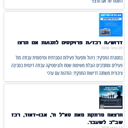
השטח של אם תרצו!*
דרוש/ה רכז/ת פרויקטים לתנועת אם תרצו
20 במאי 2026
במסגרת התפקיד: ניהול ותפעול פעילות הסברתית ופרסומית עבודה מול
פעילים ומתנדבים הובלת משימות שטח ולוגיסטיקה עבודה דינמית בסביבה
ציבורית משתנה דרישות התפקיד: הזדהות עם ערכי
הרצאה מרתקת מאת סא"ל ח', אבו-דאוד, רכז
שב"כ לשעבר.
14 במאי 2026