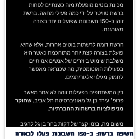
חשיפה ברשת: כ־150 חשבונות פעלו לכאורה