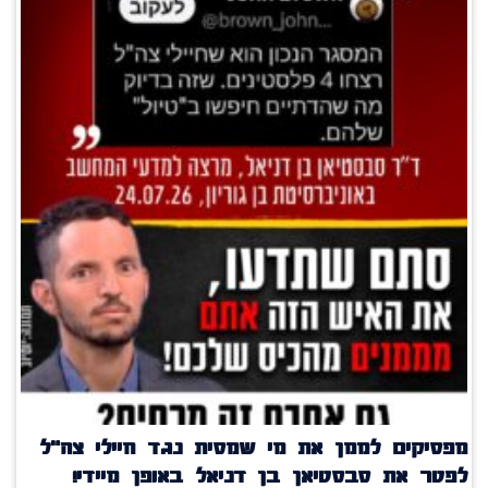
מפסיקים לממן את מי שמסית נגד חיילי צה"ל
לפטר את סבסטיאן בן דניאל באופן מיידי!