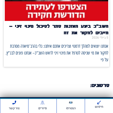
השב"כ ביצע האזנות סתר לסיכול מינוי זיני –
חייבים לחקור את זה
5 ביולי 2026
אנחנו יוצאים למהלך דרמטי וצריכים אתכם איתנו: גלי בהרב־מיארה מסרבת
לחקור את מי שניסה לטרפד את מינוי זיני לראש השב"כ– אנחנו פונים לבג"ץ.
על פי
סרטונים:
חדשות ועדכונים
חיפוש
הצטרפi
סיורים
צור קשר