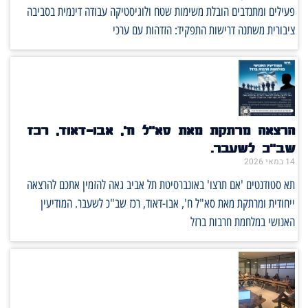
פעילים ומתנדבים הובלת משימות שטח ולוגיסטיקה עבודה דינמית בסביבה
ציבורית משתנה דרישות התפקיד: הזדהות עם ערכי
הרצאה מרתקת מאת סא"ל ח', אבו-דאוד, רכז
שב"כ לשעבר.
14 במאי 2026
תא סטודנטים 'אם תרצו' באונברסיטת תל אביב גאה להזמין אתכם להרצאה
ייחודית ומרתקת מאת סא"ל ח', אבו-דאוד, רכז שב"כ לשעבר. המודיעין
האנושי במלחמת חרבות ברזל