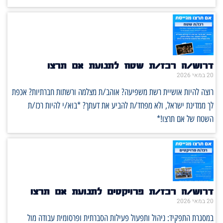
דרוש/ה רכז/ת שטח לתנועת אם תרצו
20 במאי 2026
רוצה להיות אושיית רשת משפיעה? אוהב/ת מצלמה ורשתות חברתיות? אכפת
לך ממדינת ישראל, ולא מפחד/ת להביע את דעתך? *בוא/י להיות רכז/ת
השטח של אם תרצו!*
דרוש/ה רכז/ת פרויקטים לתנועת אם תרצו
20 במאי 2026
במסגרת התפקיד: ניהול ותפעול פעילות הסברתית ופרסומית עבודה מול