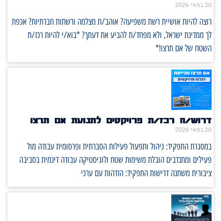
20 במאי 2026
רוצה להיות אושיית רשת משפיעה? אוהב/ת מצלמה ורשתות חברתיות? אכפת
לך ממדינת ישראל, ולא מפחד/ת להביע את דעתך? *בוא/י להיות רכז/ת
השטח של אם תרצו!*
דרוש/ה רכז/ת פרויקטים לתנועת אם תרצו
20 במאי 2026
במסגרת התפקיד: ניהול ותפעול פעילות הסברתית ופרסומית עבודה מול
פעילים ומתנדבים הובלת משימות שטח ולוגיסטיקה עבודה דינמית בסביבה
ציבורית משתנה דרישות התפקיד: הזדהות עם ערכי