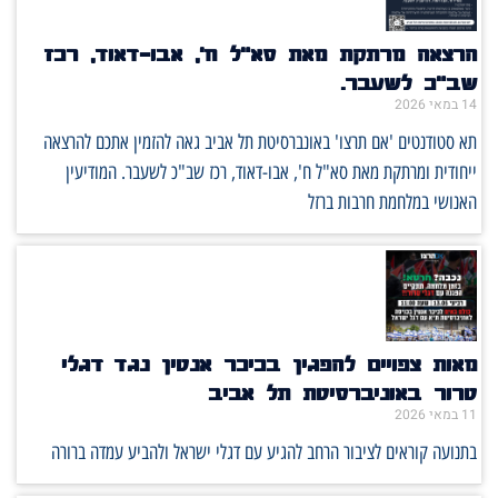
הרצאה מרתקת מאת סא"ל ח', אבו-דאוד, רכז
שב"כ לשעבר.
14 במאי 2026
תא סטודנטים 'אם תרצו' באונברסיטת תל אביב גאה להזמין אתכם להרצאה
ייחודית ומרתקת מאת סא"ל ח', אבו-דאוד, רכז שב"כ לשעבר. המודיעין
האנושי במלחמת חרבות ברזל
מאות צפויים להפגין בכיכר אנטין נגד דגלי
טרור באוניברסיטת תל אביב
11 במאי 2026
בתנועה קוראים לציבור הרחב להגיע עם דגלי ישראל ולהביע עמדה ברורה