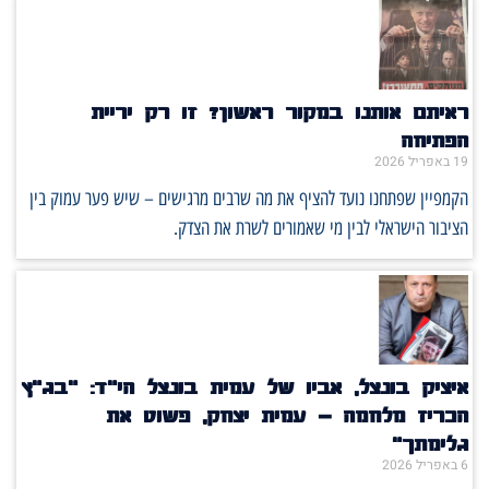
ראיתם אותנו במקור ראשון? זו רק יריית
הפתיחה
19 באפריל 2026
הקמפיין שפתחנו נועד להציף את מה שרבים מרגישים – שיש פער עמוק בין
הציבור הישראלי לבין מי שאמורים לשרת את הצדק.
איציק בונצל, אביו של עמית בונצל הי"ד: "בג"ץ
הכריז מלחמה – עמית יצחק, פשוט את
גלימתך"
6 באפריל 2026