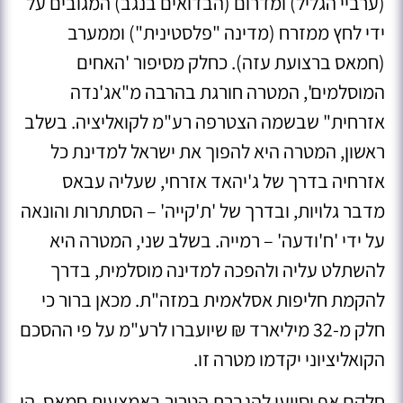
(ערביי הגליל) ומדרום (הבדואים בנגב) המגובים על
ידי לחץ ממזרח (מדינה "פלסטינית") וממערב
(חמאס ברצועת עזה). כחלק מסיפור 'האחים
המוסלמים', המטרה חורגת בהרבה מ"אג'נדה
אזרחית" שבשמה הצטרפה רע"מ לקואליציה. בשלב
ראשון, המטרה היא להפוך את ישראל למדינת כל
אזרחיה בדרך של ג'יהאד אזרחי, שעליה עבאס
מדבר גלויות, ובדרך של 'ת'קייה' – הסתתרות והונאה
על ידי 'ח'ודעה' – רמייה. בשלב שני, המטרה היא
להשתלט עליה ולהפכה למדינה מוסלמית, בדרך
להקמת חליפות אסלאמית במזה"ת. מכאן ברור כי
חלק מ-32 מיליארד ₪ שיועברו לרע"מ על פי ההסכם
הקואליציוני יקדמו מטרה זו.
חלקם אף יסייעו להגברת הטרור באמצעות חמאס, הן