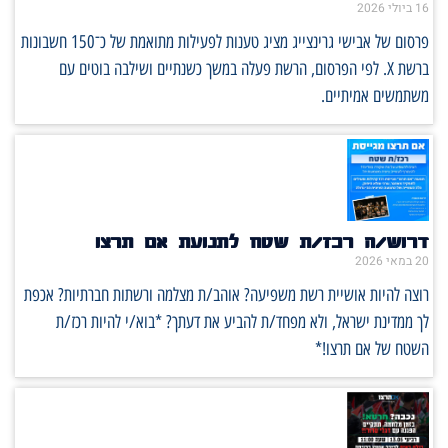
16 ביולי 2026
פרסום של אבישי גרינצייג מציג טענות לפעילות מתואמת של כ־150 חשבונות
ברשת X. לפי הפרסום, הרשת פעלה במשך כשנתיים ושילבה בוטים עם
משתמשים אמיתיים.
דרוש/ה רכז/ת שטח לתנועת אם תרצו
20 במאי 2026
רוצה להיות אושיית רשת משפיעה? אוהב/ת מצלמה ורשתות חברתיות? אכפת
לך ממדינת ישראל, ולא מפחד/ת להביע את דעתך? *בוא/י להיות רכז/ת
השטח של אם תרצו!*