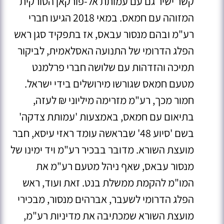
קשר ישיר גם עם עמותת אל-פורקאן הטורקית
המזוהה עם חמאס. במאי 2018 הגיעו חברי
רע"מ ובהם מנסור עבאס, אז בתפקיד סגן ראש
הפלג הדרומי של התנועה האסלאמית, לביקור
תמיכה והזדהות עם שלושה חברי פרלמנט
מטעם חמאס שגורשו מירושלים בידי ישראל
.
חמור מכך, רע"מ מזרימה מיליוני ₪ לעזה,
בתיאום עם חמאס, באמצעות 'עמותת צדקה'
בשם 'סיוע 48' שבראשה עומד ראזי עיסא, חבר
מועצת השורא. מדובר בבכיר רע"מ ויד ימינו של
מנסור עבאס, שאף ניהל מטעם רע"מ את
המו"מ להקמת ממשלת בנט
. זאת ועוד, ראש
הפלג הדרומי לשעבר, אברהים מנסור, מבכירי
מועצת השורא שמכתיבה את מדיניות רע"מ,