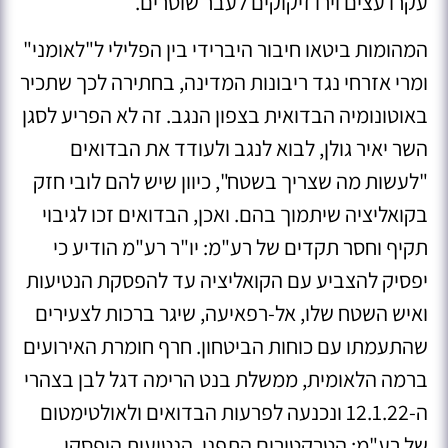
עקרו עצים וירו זיקוקים לעבר שוטרים
.
המהומות ביטאו חיבור היברידי בין הפלילי ל"לאומני"
ומרי אזרחי נגד ריבונות המדינה, בחתירה לכך שתכיר
באוטונומיה הבדואית בצפון הנגב. זה לא הפריע לסגן
השר יאיר גולן, לבוא לנגב ולעודד את הבדואים
"לעשות מה שצריך בשטח", כיוון שיש להם לובי חזק
בקואליציה שיתמוך בהם
. ואכן, הבדואים זכו לגיבוי
תקיף וחסר תקדים של רע"מ: יו"ר רע"מ הודיע כי
יפסיק להצביע עם הקואליציה עד להפסקת הנטיעות
ואיש השטח שלו, אל-רפאיעה, שיגר ברכות לצעירים
שהתעמתו עם כוחות הביטחון. חרף חומרת האירועים
ברמה הלאומית, ממשלת בנט הרימה דגל לבן בצהרי
ה-12.1.22 ונכנעה לפרעות הבדואים ולאולטימטום
של רע"מ: הטרקטורים התפנו, הנטיעות הופסקו