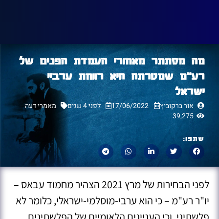
מה מסתתר מאחורי העמדת הפנים של
רע"מ שמטרתה היא רווחת ערביי
ישראל
אור ברקוביץ
17/06/2022
לפני 4 שנים
מאמרי דעה
39,275
שתפו:
לפני הבחירות של מרץ 2021 הצהיר מחמוד עבאס –
יו"ר רע"מ – כי הוא ערבי-מוסלמי-ישראלי, כלומר לא
פלשתיני, וכי העניינים הלאומיים של הפלשתינים