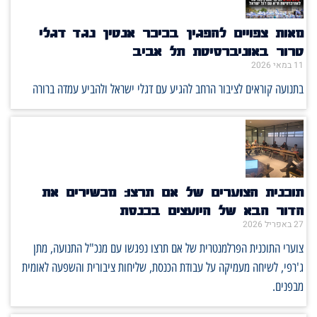
מאות צפויים להפגין בכיכר אנטין נגד דגלי
טרור באוניברסיטת תל אביב
11 במאי 2026
בתנועה קוראים לציבור הרחב להגיע עם דגלי ישראל ולהביע עמדה ברורה
תוכנית הצוערים של אם תרצו: מכשירים את
הדור הבא של היועצים בכנסת
27 באפריל 2026
צוערי התוכנית הפרלמנטרית של אם תרצו נפגשו עם מנכ"ל התנועה, מתן
ג'רפי, לשיחה מעמיקה על עבודת הכנסת, שליחות ציבורית והשפעה לאומית
מבפנים.