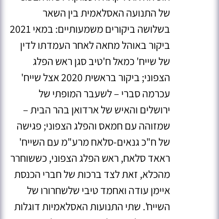
של התנועה האסלאמית בין השאר
בשלושה ביקורים משמעותיים: במאי 2021
ביקור באוהל מחאה לאחר העמדתו לדין
של שייח' כמאל ח'טיב סגן ראש הפלג
הצפוני; ביקור בראשית 2020 אצל שייח'
עכרמה סברי – לשעבר המופתי של
ירושלים והאיש של ארדואן בהר הבית –
שמזוהה עם חמאס והפלג הצפוני
; פגישה
של ח"כ גנאים-סלאח מרע"מ עם השייח'
ראאד סלאח, ראש הפלג הצפוני, כששוחרר
מהכלא, זאת לצד ברכות של חברי הכנסת
איימן עודה ואחמד טיבי שלשחרורו של
השייח'
. שתי התנועות האסלאמיות דוגלות