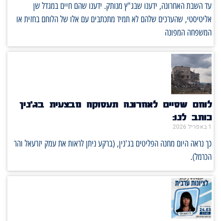
עד השבת האחרונה, ידענו שבג"ץ מנותק. ידענו שהם חיים במגדל שן
אליטיסטי, שהערכים שלהם לא תמיד מתכתבים עם אלו של הלוחם בחזית או
המשפחה המפונה
לוחם שסיים לאחרונה תעסוקה מבצעית בג'נין
כותב לנו:
1 באפריל 2026
כך נראה היום מחנה הפליטים בג'נין, (ברקע ניתן לראות את עמק יזרעאל והר
הכרמל).