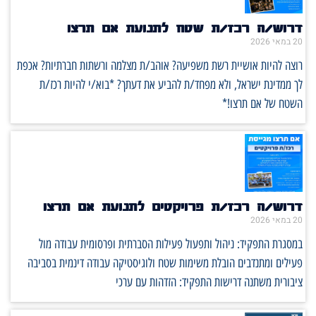
דרוש/ה רכז/ת שטח לתנועת אם תרצו
20 במאי 2026
רוצה להיות אושיית רשת משפיעה? אוהב/ת מצלמה ורשתות חברתיות? אכפת
לך ממדינת ישראל, ולא מפחד/ת להביע את דעתך? *בוא/י להיות רכז/ת
השטח של אם תרצו!*
דרוש/ה רכז/ת פרויקטים לתנועת אם תרצו
20 במאי 2026
במסגרת התפקיד: ניהול ותפעול פעילות הסברתית ופרסומית עבודה מול
פעילים ומתנדבים הובלת משימות שטח ולוגיסטיקה עבודה דינמית בסביבה
ציבורית משתנה דרישות התפקיד: הזדהות עם ערכי