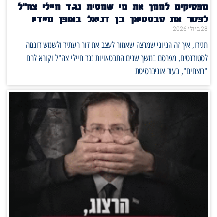
מפסיקים לממן את מי שמסית נגד חיילי צה"ל
לפטר את סבסטיאן בן דניאל באופן מיידי!
28 ביולי 2026
תגידו, איך זה הגיוני שמרצה שאמור לעצב את דור העתיד ולשמש דוגמה
לסטודנטים, מפרסם במשך שנים התבטאויות נגד חיילי צה"ל וקורא להם
"רוצחים", בעוד אוניברסיטת