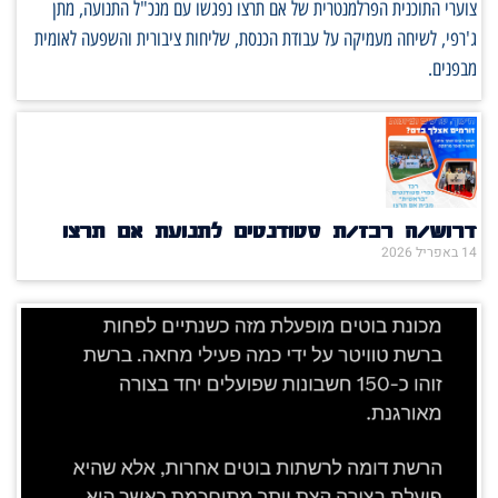
צוערי התוכנית הפרלמנטרית של אם תרצו נפגשו עם מנכ"ל התנועה, מתן
ג'רפי, לשיחה מעמיקה על עבודת הכנסת, שליחות ציבורית והשפעה לאומית
מבפנים.
דרוש/ה רכז/ת סטודנטים לתנועת אם תרצו
14 באפריל 2026