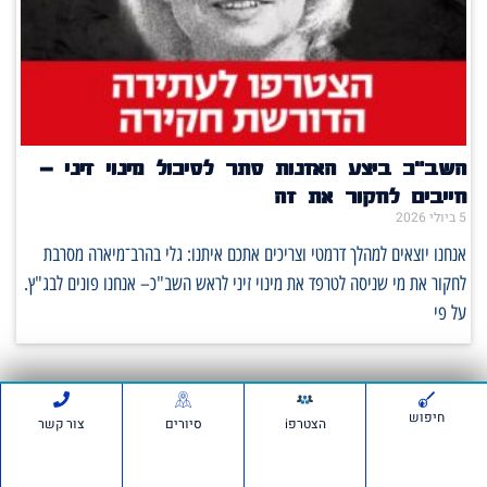
השב"כ ביצע האזנות סתר לסיכול מינוי זיני –
חייבים לחקור את זה
5 ביולי 2026
אנחנו יוצאים למהלך דרמטי וצריכים אתכם איתנו: גלי בהרב־מיארה מסרבת
לחקור את מי שניסה לטרפד את מינוי זיני לראש השב"כ– אנחנו פונים לבג"ץ.
על פי
חיפוש
סרטונים:
הצטרפi
סיורים
צור קשר