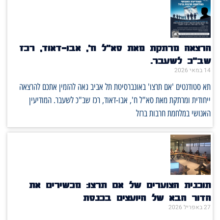
הרצאה מרתקת מאת סא"ל ח', אבו-דאוד, רכז
שב"כ לשעבר.
14 במאי 2026
תא סטודנטים 'אם תרצו' באונברסיטת תל אביב גאה להזמין אתכם להרצאה
ייחודית ומרתקת מאת סא"ל ח', אבו-דאוד, רכז שב"כ לשעבר. המודיעין
האנושי במלחמת חרבות ברזל
תוכנית הצוערים של אם תרצו: מכשירים את
הדור הבא של היועצים בכנסת
27 באפריל 2026