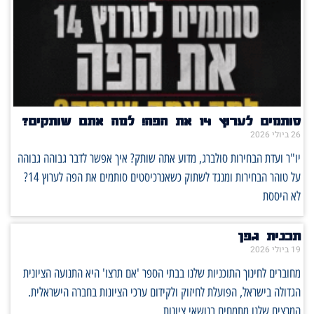
סותמים לערוץ 14 את הפה! למה אתם שותקים?
26 ביולי 2026
יו"ר ועדת הבחירות סולברג, מדוע אתה שותק? איך אפשר לדבר גבוהה גבוהה
על טוהר הבחירות ומנגד לשתוק כשאנרכיסטים סותמים את הפה לערוץ 14?
לא היססת
תכנית גפן
19 ביולי 2026
מחוברים לחינוך התוכניות שלנו בבתי הספר 'אם תרצו' היא התנועה הציונית
הגדולה בישראל, הפועלת לחיזוק ולקידום ערכי הציונות בחברה הישראלית.
המרצים שלנו מתמחים בנושאי ציונות