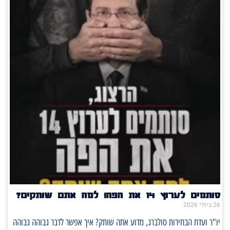
סותמים לערוץ 14 את הפה! למה אתם שותקים?
26 ביולי 2026
יו"ר ועדת הבחירות סולברג, מדוע אתה שותק? איך אפשר לדבר גבוהה גבוהה