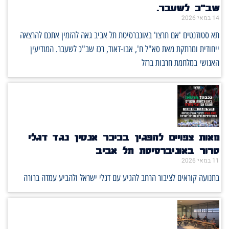
שב"כ לשעבר.
14 במאי 2026
תא סטודנטים 'אם תרצו' באונברסיטת תל אביב גאה להזמין אתכם להרצאה
ייחודית ומרתקת מאת סא"ל ח', אבו-דאוד, רכז שב"כ לשעבר. המודיעין
האנושי במלחמת חרבות ברזל
מאות צפויים להפגין בכיכר אנטין נגד דגלי
טרור באוניברסיטת תל אביב
11 במאי 2026
בתנועה קוראים לציבור הרחב להגיע עם דגלי ישראל ולהביע עמדה ברורה