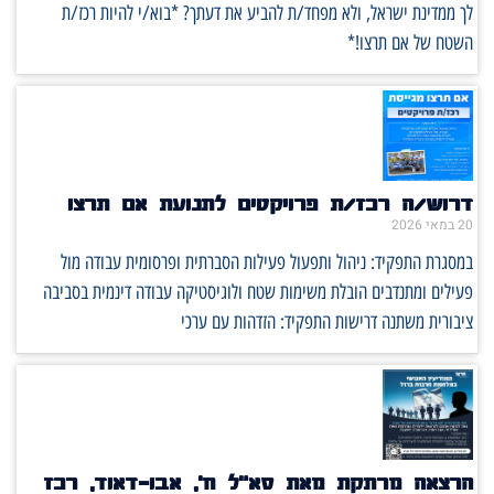
לך ממדינת ישראל, ולא מפחד/ת להביע את דעתך? *בוא/י להיות רכז/ת
השטח של אם תרצו!*
דרוש/ה רכז/ת פרויקטים לתנועת אם תרצו
20 במאי 2026
במסגרת התפקיד: ניהול ותפעול פעילות הסברתית ופרסומית עבודה מול
פעילים ומתנדבים הובלת משימות שטח ולוגיסטיקה עבודה דינמית בסביבה
ציבורית משתנה דרישות התפקיד: הזדהות עם ערכי
הרצאה מרתקת מאת סא"ל ח', אבו-דאוד, רכז