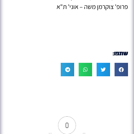
פרופ' צוקרמן משה – אוני' ת"א
שתפו:
0