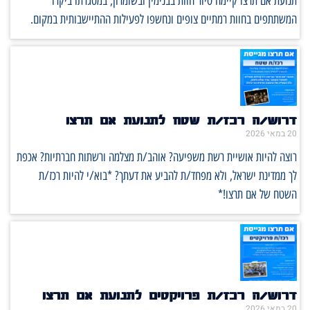
תנועת אם תרצו קיימה סיור חוות בבנימין ובשומרון, במסגרתו ביקרו
המשתתפים בחוות רמתיים צופים ונחשפו לפעילות ההתיישבותית במקום.
דרוש/ה רכז/ת שטח לתנועת אם תרצו
20 במאי 2026
רוצה להיות אושיית רשת משפיעה? אוהב/ת מצלמה ורשתות חברתיות? אכפת
לך ממדינת ישראל, ולא מפחד/ת להביע את דעתך? *בוא/י להיות רכז/ת
השטח של אם תרצו!*
דרוש/ה רכז/ת פרויקטים לתנועת אם תרצו
20 במאי 2026