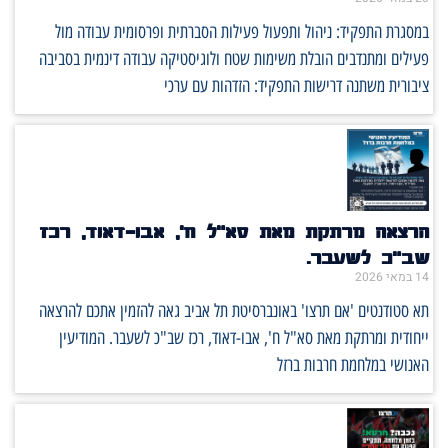
במסגרת התפקיד: ניהול ותפעול פעילות הסברתית ופרסומית עבודה מול
פעילים ומתנדבים הובלת משימות שטח ולוגיסטיקה עבודה דינמית בסביבה
ציבורית משתנה דרישות התפקיד: הזדהות עם ערכי
הרצאה מרתקת מאת סא"ל ח', אבו-דאוד, רכז
שב"כ לשעבר.
14 במאי 2026
תא סטודנטים 'אם תרצו' באונברסיטת תל אביב גאה להזמין אתכם להרצאה
ייחודית ומרתקת מאת סא"ל ח', אבו-דאוד, רכז שב"כ לשעבר. המודיעין
האנושי במלחמת חרבות ברזל