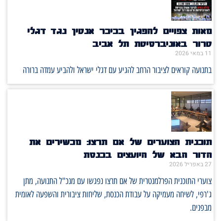
מאות צפויים להפגין בכיכר אנטין נגד דגלי
טרור באוניברסיטת תל אביב
11 במאי 2026
בתנועה קוראים לציבור הרחב להגיע עם דגלי ישראל ולהביע עמדה ברורה
תוכנית הצוערים של אם תרצו: מכשירים את
הדור הבא של היועצים בכנסת
27 באפריל 2026
צוערי התוכנית הפרלמנטרית של אם תרצו נפגשו עם מנכ"ל התנועה, מתן
ג'רפי, לשיחה מעמיקה על עבודת הכנסת, שליחות ציבורית והשפעה לאומית
מבפנים.