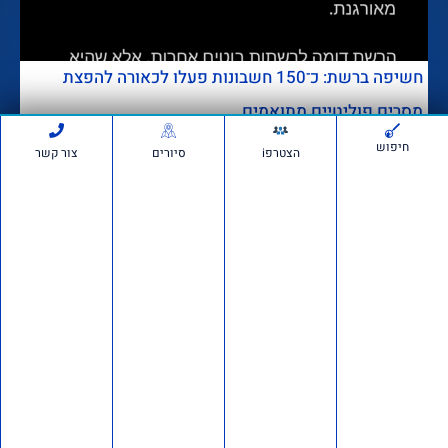
חשיפה ברשת: כ־150 חשבונות פעלו לכאורה להפצת
מסרים פוליטיים מתואמים
דבר מערכת
לפני 3 שבועות
חדשות
678,914
חיפוש
הצטרפi
סיורים
צור קשר
הרצאה של ד"ר מרדכי קידר
לעולים חדשים בגוש עציון
לפני 3 שבועות
1,282,036
אם תרצו בשטח: סיור חוות
בבנימין ובשומרון
לפני 4 שבועות
735,168