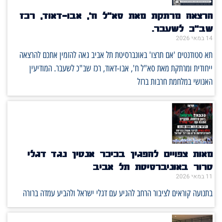
הרצאה מרתקת מאת סא"ל ח', אבו-דאוד, רכז
שב"כ לשעבר.
14 במאי 2026
תא סטודנטים 'אם תרצו' באונברסיטת תל אביב גאה להזמין אתכם להרצאה
ייחודית ומרתקת מאת סא"ל ח', אבו-דאוד, רכז שב"כ לשעבר. המודיעין
האנושי במלחמת חרבות ברזל
מאות צפויים להפגין בכיכר אנטין נגד דגלי
טרור באוניברסיטת תל אביב
11 במאי 2026
בתנועה קוראים לציבור הרחב להגיע עם דגלי ישראל ולהביע עמדה ברורה