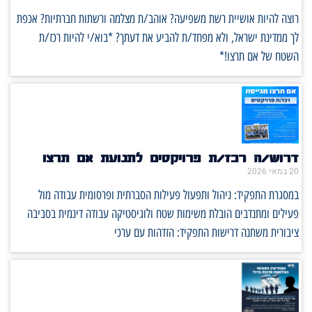
רוצה להיות אושיית רשת משפיעה? אוהב/ת מצלמה ורשתות חברתיות? אכפת
לך ממדינת ישראל, ולא מפחד/ת להביע את דעתך? *בוא/י להיות רכז/ת
השטח של אם תרצו!*
דרוש/ה רכז/ת פרויקטים לתנועת אם תרצו
20 במאי 2026
במסגרת התפקיד: ניהול ותפעול פעילות הסברתית ופרסומית עבודה מול
פעילים ומתנדבים הובלת משימות שטח ולוגיסטיקה עבודה דינמית בסביבה
ציבורית משתנה דרישות התפקיד: הזדהות עם ערכי