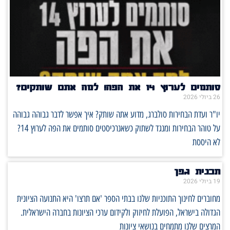
סותמים לערוץ 14 את הפה! למה אתם שותקים?
26 ביולי 2026
יו"ר ועדת הבחירות סולברג, מדוע אתה שותק? איך אפשר לדבר גבוהה גבוהה
על טוהר הבחירות ומנגד לשתוק כשאנרכיסטים סותמים את הפה לערוץ 14?
לא היססת
תכנית גפן
19 ביולי 2026
מחוברים לחינוך התוכניות שלנו בבתי הספר 'אם תרצו' היא התנועה הציונית
הגדולה בישראל, הפועלת לחיזוק ולקידום ערכי הציונות בחברה הישראלית.
המרצים שלנו מתמחים בנושאי ציונות