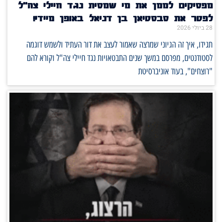
מפסיקים לממן את מי שמסית נגד חיילי צה"ל
לפטר את סבסטיאן בן דניאל באופן מיידי!
28 ביולי 2026
תגידו, איך זה הגיוני שמרצה שאמור לעצב את דור העתיד ולשמש דוגמה
לסטודנטים, מפרסם במשך שנים התבטאויות נגד חיילי צה"ל וקורא להם
"רוצחים", בעוד אוניברסיטת