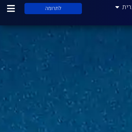
רית
לתרומה