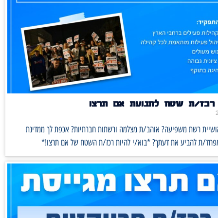
רכז/ת שטח לתנועת אם תרצו
אושיית רשת משפיעה? אוהב/ת מצלמה ורשתות חברתיות? אכפת לך ממדינת
מפחד/ת להביע את דעתך? *בוא/י להיות רכז/ת השטח של אם תרצו!*