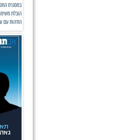
במסגרת התפקי
הובלת משימות
הזדהות עם ער