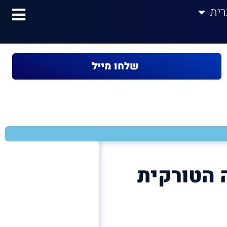
רית
שלחו מייל
 הטורקית