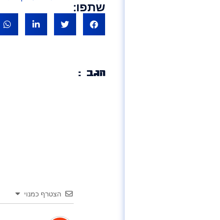
שתפו:
הגב :
הצטרף כמנוי