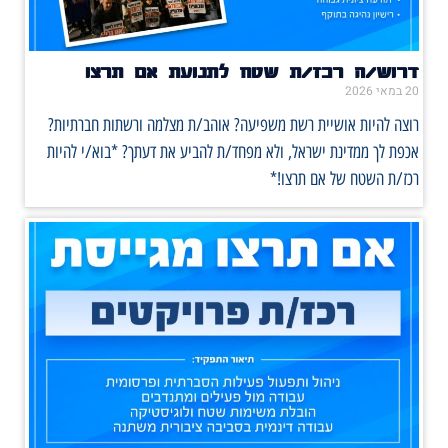
דרוש/ה רכז/ת שטח לתנועת אם תרצו
20 במאי 2026
רוצה להיות אושיית רשת משפיעה? אוהב/ת מצלמה ורשתות חברתיות?
אכפת לך ממדינת ישראל, ולא מפחד/ת להביע את דעתך? *בוא/י להיות
רכז/ת השטח של אם תרצו!*