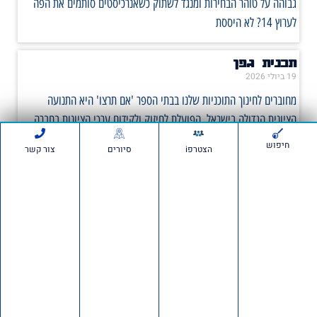
גבוהה על טוהר הבחירות ומנגד לשתוק כשאנרכיסטים סותמים את הפה
לערוץ 14? לא היססת
תכנית גפן
19 ביולי 2026
מחוברים לחינוך התוכניות שלנו בבתי הספר 'אם תרצו' היא התנועה
הציונית הגדולה בישראל, הפועלת לחיזוק ולקידום ערכי הציונות בחברה
הישראלית. המרצים שלנו מתמחים בנושאי ציונות
חיפוש
הצטרפi
סיורים
צור קשר