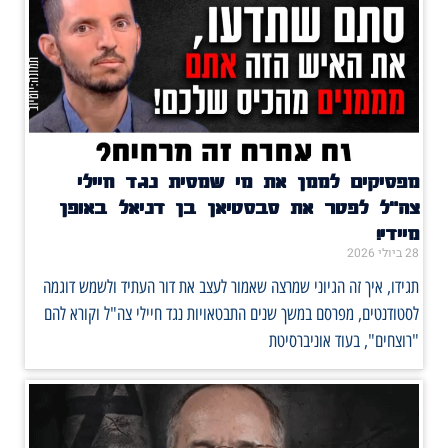
מפסיקים לממן את מי שמסית נגד חיילי
צה"ל לפטר את סבסטיאן בן דניאל באופן
מיידי!
28 ביולי 2026
תגידו, איך זה הגיוני שמרצה שאמור לעצב את דור העתיד ולשמש דוגמה
לסטודנטים, מפרסם במשך שנים התבטאויות נגד חיילי צה"ל וקורא להם
"רוצחים", בעוד אוניברסיטת