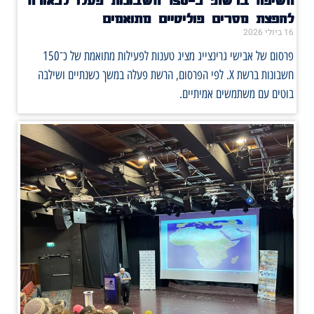
חשיפה ברשת: כ־150 חשבונות פעלו לכאורה
להפצת מסרים פוליטיים מתואמים
16 ביולי 2026
פרסום של אבישי גרינצייג מציג טענות לפעילות מתואמת של כ־150
חשבונות ברשת X. לפי הפרסום, הרשת פעלה במשך כשנתיים ושילבה
בוטים עם משתמשים אמיתיים.