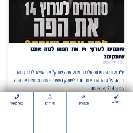
סותמים לערוץ 14 את הפה! למה אתם
שותקים?
26 ביולי 2026
יו"ר ועדת הבחירות סולברג, מדוע אתה שותק? איך אפשר לדבר גבוהה
גבוהה על טוהר הבחירות ומנגד לשתוק כשאנרכיסטים סותמים את הפה
לערוץ 14? לא היססת
חיפוש
הצטרפi
סיורים
צור קשר
תכנית גפן
19 ביולי 2026
מחוברים לחינוך התוכניות שלנו בבתי הספר 'אם תרצו' היא התנועה
הציונית הגדולה בישראל, הפועלת לחיזוק ולקידום ערכי הציונות בחברה