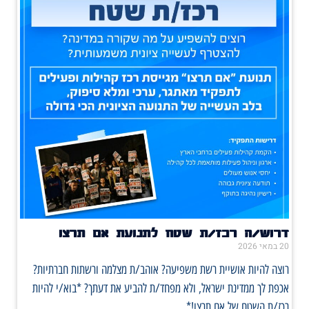
דרוש/ה רכז/ת שטח לתנועת אם תרצו
20 במאי 2026
רוצה להיות אושיית רשת משפיעה? אוהב/ת מצלמה ורשתות חברתיות?
אכפת לך ממדינת ישראל, ולא מפחד/ת להביע את דעתך? *בוא/י להיות
רכז/ת השטח של אם תרצו!*