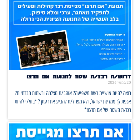
דרוש/ה רכז/ת שטח לתנועת אם תרצו
20 במאי 2026
רוצה להיות אושיית רשת משפיעה? אוהב/ת מצלמה ורשתות חברתיות?
אכפת לך ממדינת ישראל, ולא מפחד/ת להביע את דעתך? *בוא/י להיות
רכז/ת השטח של אם תרצו!*