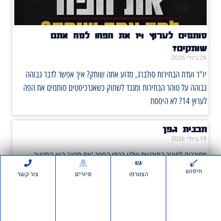
סותמים לערוץ 14 את הפה! למה אתם
שותקים?
26 ביולי 2026
יו"ר ועדת הבחירות סולברג, מדוע אתה שותק? איך אפשר לדבר גבוהה
גבוהה על טוהר הבחירות ומנגד לשתוק כשאנרכיסטים סותמים את הפה
לערוץ 14? לא היססת
תכנית גפן
19 ביולי 2026
מחוברים לחינוך התוכניות שלנו בבתי הספר 'אם תרצו' היא התנועה
הציונית הגדולה בישראל, הפועלת לחיזוק ולקידום ערכי הציונות בחברה
חיפוש
הצטרפi
סיורים
צור קשר
הישראלית. המרצים שלנו מתמחים בנושאי ציונות