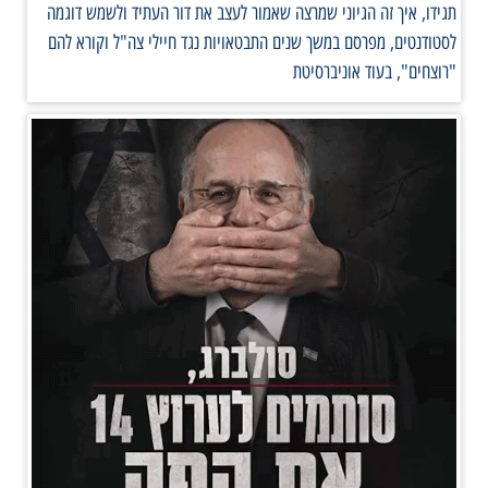
תגידו, איך זה הגיוני שמרצה שאמור לעצב את דור העתיד ולשמש דוגמה
לסטודנטים, מפרסם במשך שנים התבטאויות נגד חיילי צה"ל וקורא להם
"רוצחים", בעוד אוניברסיטת