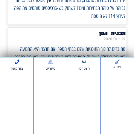
גבוהה על טוהר הבחירות ומנגד לשתוק כשאנרכיסטים סותמים את הפה
לערוץ 14? לא היססת
תכנית גפן
19 ביולי 2026
מחוברים לחינוך התוכניות שלנו בבתי הספר 'אם תרצו' היא התנועה
הציונית הגדולה בישראל, הפועלת לחיזוק ולקידום ערכי הציונות בחברה
הישראלית. המרצים שלנו מתמחים בנושאי ציונות
חיפוש
הצטרפi
סיורים
צור קשר