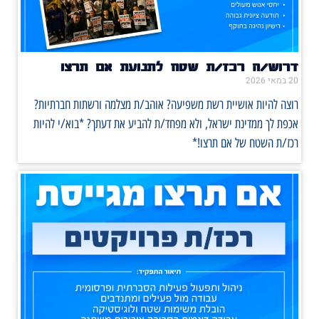
דרוש/ה רכז/ת שטח לתנועת אם תרצו
20 במאי 2026
רוצה להיות אושיית רשת משפיעה? אוהב/ת מצלמה ורשתות חברתיות?
אכפת לך ממדינת ישראל, ולא מפחד/ת להביע את דעתך? *בוא/י להיות
רכז/ת השטח של אם תרצו!*