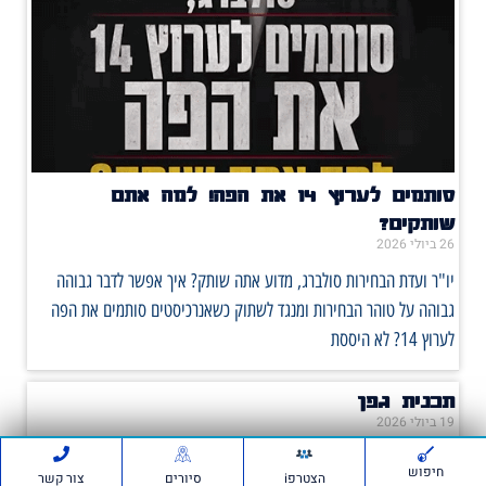
סותמים לערוץ 14 את הפה! למה אתם
שותקים?
26 ביולי 2026
יו"ר ועדת הבחירות סולברג, מדוע אתה שותק? איך אפשר לדבר גבוהה
גבוהה על טוהר הבחירות ומנגד לשתוק כשאנרכיסטים סותמים את הפה
לערוץ 14? לא היססת
תכנית גפן
19 ביולי 2026
מחוברים לחינוך התוכניות שלנו בבתי הספר 'אם תרצו' היא התנועה
חיפוש
הצטרפi
סיורים
צור קשר