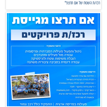
רכז/ת השטח של אם תרצו!*